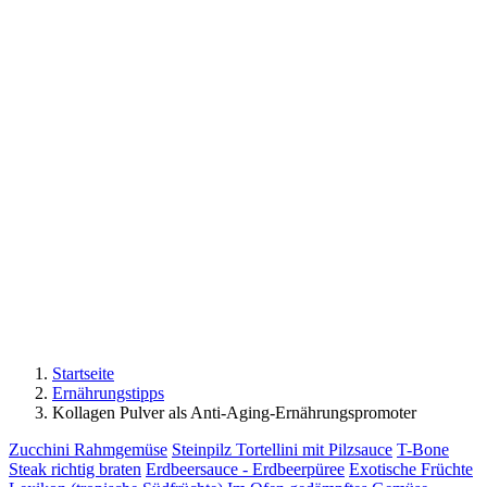
Startseite
Ernährungstipps
Kollagen Pulver als Anti-Aging-Ernährungspromoter
Zucchini Rahmgemüse
Steinpilz Tortellini mit Pilzsauce
T-Bone
Steak richtig braten
Erdbeersauce - Erdbeerpüree
Exotische Früchte