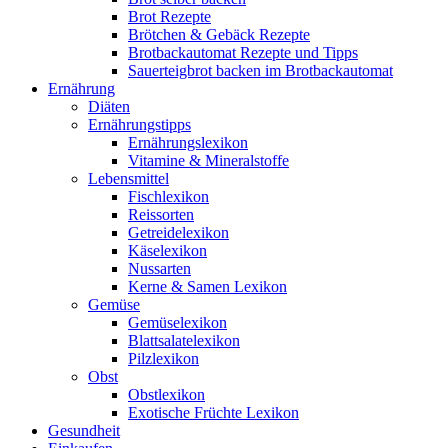
Brot Rezepte
Brötchen & Gebäck Rezepte
Brotbackautomat Rezepte und Tipps
Sauerteigbrot backen im Brotbackautomat
Ernährung
Diäten
Ernährungstipps
Ernährungslexikon
Vitamine & Mineralstoffe
Lebensmittel
Fischlexikon
Reissorten
Getreidelexikon
Käselexikon
Nussarten
Kerne & Samen Lexikon
Gemüse
Gemüselexikon
Blattsalatelexikon
Pilzlexikon
Obst
Obstlexikon
Exotische Früchte Lexikon
Gesundheit