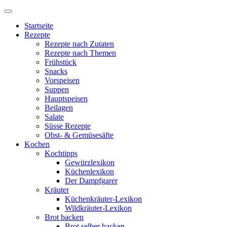
Startseite
Rezepte
Rezepte nach Zutaten
Rezepte nach Themen
Frühstück
Snacks
Vorspeisen
Suppen
Hauptspeisen
Beilagen
Salate
Süsse Rezepte
Obst- & Gemüsesäfte
Kochen
Kochtipps
Gewürzlexikon
Küchenlexikon
Der Dampfgarer
Kräuter
Küchenkräuter-Lexikon
Wildkräuter-Lexikon
Brot backen
Brot selber backen