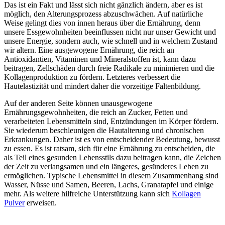
Das ist ein Fakt und lässt sich nicht gänzlich ändern, aber es ist
möglich, den Alterungsprozess abzuschwächen. Auf natürliche
Weise gelingt dies von innen heraus über die Ernährung, denn
unsere Essgewohnheiten beeinflussen nicht nur unser Gewicht und
unsere Energie, sondern auch, wie schnell und in welchem Zustand
wir altern. Eine ausgewogene Ernährung, die reich an
Antioxidantien, Vitaminen und Mineralstoffen ist, kann dazu
beitragen, Zellschäden durch freie Radikale zu minimieren und die
Kollagenproduktion zu fördern. Letzteres verbessert die
Hautelastizität und mindert daher die vorzeitige Faltenbildung.
Auf der anderen Seite können unausgewogene
Ernährungsgewohnheiten, die reich an Zucker, Fetten und
verarbeiteten Lebensmitteln sind, Entzündungen im Körper fördern.
Sie wiederum beschleunigen die Hautalterung und chronischen
Erkrankungen. Daher ist es von entscheidender Bedeutung, bewusst
zu essen. Es ist ratsam, sich für eine Ernährung zu entscheiden, die
als Teil eines gesunden Lebensstils dazu beitragen kann, die Zeichen
der Zeit zu verlangsamen und ein längeres, gesünderes Leben zu
ermöglichen. Typische Lebensmittel in diesem Zusammenhang sind
Wasser, Nüsse und Samen, Beeren, Lachs, Granatapfel und einige
mehr. Als weitere hilfreiche Unterstützung kann sich
Kollagen
Pulver
erweisen.