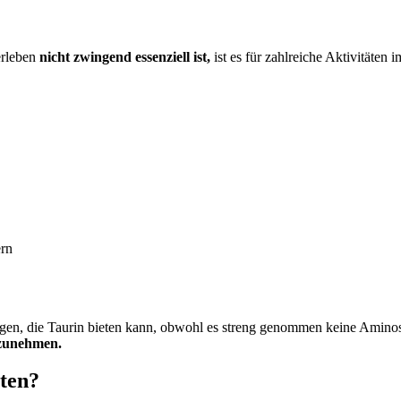
erleben
nicht zwingend essenziell ist,
ist es für zahlreiche Aktivitäten
ern
ügen, die Taurin bieten kann, obwohl es streng genommen keine Aminosä
fzunehmen.
lten?