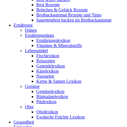
Brot Rezepte
Brötchen & Gebäck Rezepte
Brotbackautomat Rezepte und Tipps
Sauerteigbrot backen im Brotbackautomat
Ernährung
Diäten
Ernährungstipps
Ernährungslexikon
Vitamine & Mineralstoffe
Lebensmittel
Fischlexikon
Reissorten
Getreidelexikon
Käselexikon
Nussarten
Kerne & Samen Lexikon
Gemüse
Gemüselexikon
Blattsalatelexikon
Pilzlexikon
Obst
Obstlexikon
Exotische Früchte Lexikon
Gesundheit