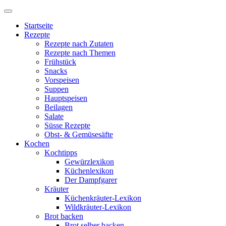
Startseite
Rezepte
Rezepte nach Zutaten
Rezepte nach Themen
Frühstück
Snacks
Vorspeisen
Suppen
Hauptspeisen
Beilagen
Salate
Süsse Rezepte
Obst- & Gemüsesäfte
Kochen
Kochtipps
Gewürzlexikon
Küchenlexikon
Der Dampfgarer
Kräuter
Küchenkräuter-Lexikon
Wildkräuter-Lexikon
Brot backen
Brot selber backen