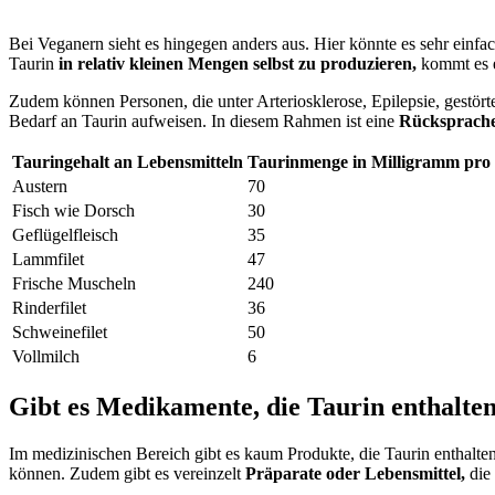
Bei Veganern sieht es hingegen anders aus. Hier könnte es sehr einfa
Taurin
in relativ kleinen Mengen selbst zu produzieren,
kommt es e
Zudem können Personen, die unter Arteriosklerose, Epilepsie, gestö
Bedarf an Taurin aufweisen. In diesem Rahmen ist eine
Rücksprache
Tauringehalt an Lebensmitteln
Taurinmenge in Milligramm pr
Austern
70
Fisch wie Dorsch
30
Geflügelfleisch
35
Lammfilet
47
Frische Muscheln
240
Rinderfilet
36
Schweinefilet
50
Vollmilch
6
Gibt es Medikamente, die Taurin enthalte
Im medizinischen Bereich gibt es kaum Produkte, die Taurin enthalte
können. Zudem gibt es vereinzelt
Präparate oder Lebensmittel,
die 