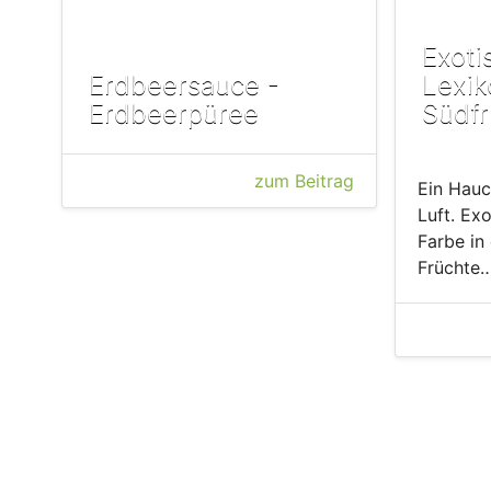
Exoti
Erdbeersauce -
Lexik
Erdbeerpüree
Südfr
zum Beitrag
Ein Hauch
Luft. Ex
Farbe in
Früchte