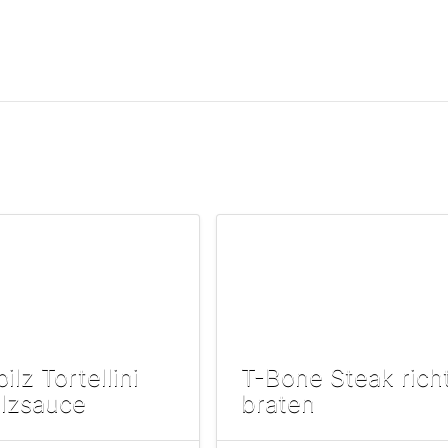
ilz Tortellini
T-Bone Steak rich
ilzsauce
braten