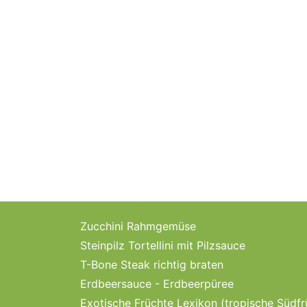
Zucchini Rahmgemüse
Steinpilz Tortellini mit Pilzsauce
T-Bone Steak richtig braten
Erdbeersauce - Erdbeerpüree
Exotische Früchte Lexikon (tropische Südfr