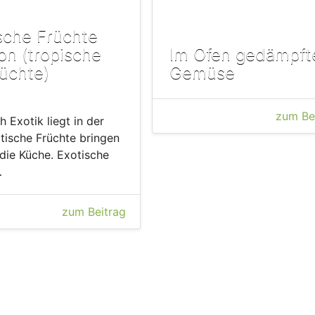
sche Früchte
on (tropische
Im Ofen gedämpft
üchte)
Gemüse
zum Be
 Exotik liegt in der
otische Früchte bringen
 die Küche. Exotische
…
zum Beitrag