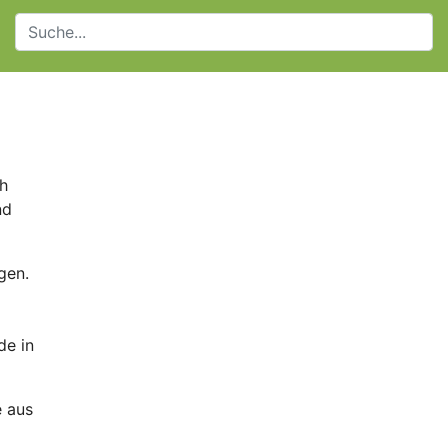
ch
nd
gen.
de in
e aus