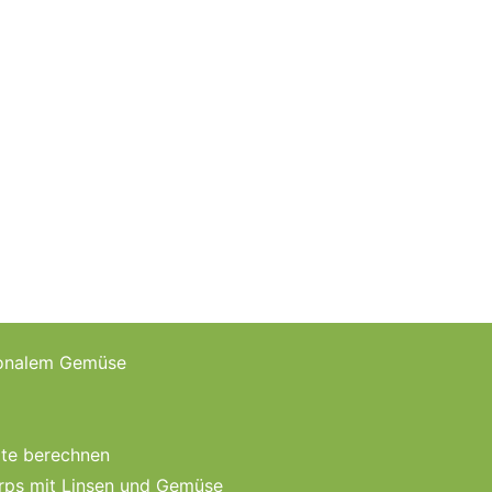
isonalem Gemüse
te berechnen
rps mit Linsen und Gemüse