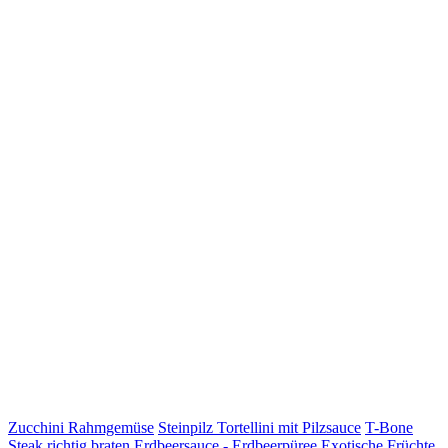
Zucchini Rahmgemüse
Steinpilz Tortellini mit Pilzsauce
T-Bone
Steak richtig braten
Erdbeersauce - Erdbeerpüree
Exotische Früchte