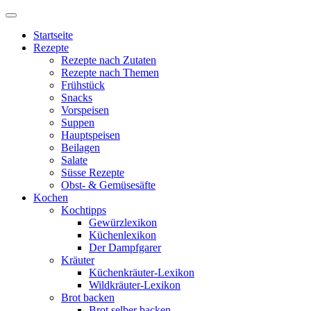
Startseite
Rezepte
Rezepte nach Zutaten
Rezepte nach Themen
Frühstück
Snacks
Vorspeisen
Suppen
Hauptspeisen
Beilagen
Salate
Süsse Rezepte
Obst- & Gemüsesäfte
Kochen
Kochtipps
Gewürzlexikon
Küchenlexikon
Der Dampfgarer
Kräuter
Küchenkräuter-Lexikon
Wildkräuter-Lexikon
Brot backen
Brot selber backen