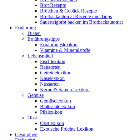
Brot Rezepte
Brötchen & Gebäck Rezepte
Brotbackautomat Rezepte und Tipps
Sauerteigbrot backen im Brotbackautomat
Ernährung
Diäten
Ernährungstipps
Ernährungslexikon
Vitamine & Mineralstoffe
Lebensmittel
Fischlexikon
Reissorten
Getreidelexikon
Käselexikon
Nussarten
Kerne & Samen Lexikon
Gemüse
Gemüselexikon
Blattsalatelexikon
Pilzlexikon
Obst
Obstlexikon
Exotische Früchte Lexikon
Gesundheit