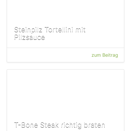
Steinpilz Tortellini mit
Pilzsauce
zum Beitrag
T-Bone Steak richtig braten