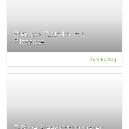
Steinpilz Tortellini mit
Pilzsauce
zum Beitrag
T-Bone Steak richtig braten