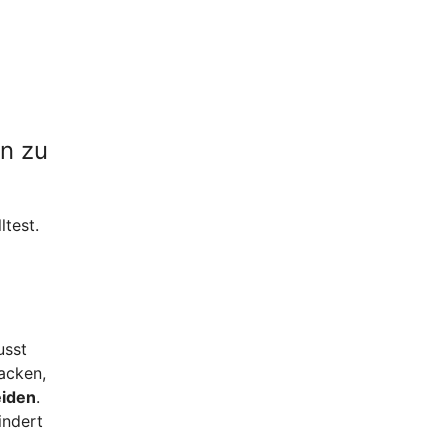
en zu
ltest.
usst
acken,
eiden
.
indert