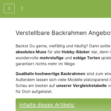
Verstellbare Backrahmen Angebo
Backst Du gerne, vielfältig und häufig? Dann sollte
absolutes Muss
für alle
Hobby-Bäcker
dar, denn i
wundervolle
mehrstufige
und
eckige Torten
spiel
garantiert nichts mehr im Wege.
Qualitativ hochwertige Backrahmen
sind zum ei
Außerdem lassen sich viele Modelle platzsparend 
Schau am besten auf
unserer Vergleichstabelle
vo
für Dich aufgelistet.
Inhalte dieses Artikels: