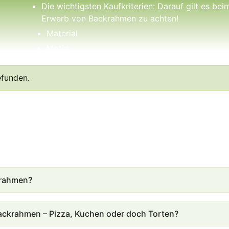
Die wichtigsten Kaufkriterien: Darauf gilt es bei
Erwerb von Backrahmen zu achten!
Material
Motiv
Größe
efunden.
So reinigst Du Deinen Backrahmen richtig!
krahmen?
ackrahmen – Pizza, Kuchen oder doch Torten?