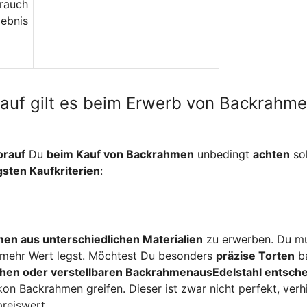
brauch
ebnis
arauf gilt es beim Erwerb von Backrahm
rauf
Du
beim Kauf von Backrahmen
unbedingt
achten
sol
gsten Kaufkriterien
:
en aus unterschiedlichen Materialien
zu erwerben. Du m
u mehr Wert legst. Möchtest Du besonders
präzise Torten
b
chen oder verstellbaren Backrahmen
aus
Edelstahl entsch
kon Backrahmen greifen. Dieser ist zwar nicht perfekt, verh
reiswert.