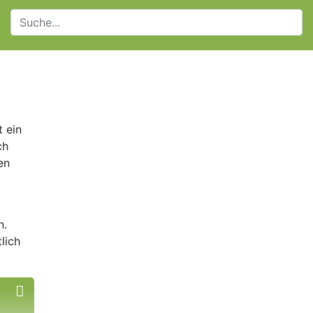
t ein
ch
en
n.
lich