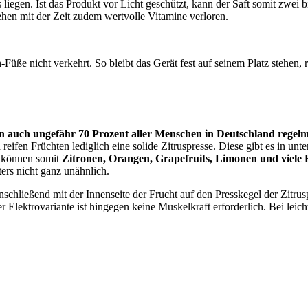
 liegen. Ist das Produkt vor Licht geschützt, kann der Saft somit zwei
en mit der Zeit zudem wertvolle Vitamine verloren.
Füße nicht verkehrt. So bleibt das Gerät fest auf seinem Platz stehen, 
n auch ungefähr 70 Prozent aller Menschen in Deutschland regelmä
fen Früchten lediglich eine solide Zitruspresse. Diese gibt es in unt
b können somit
Zitronen, Orangen, Grapefruits, Limonen und viele 
ters nicht ganz unähnlich.
chließend mit der Innenseite der Frucht auf den Presskegel der Zitrusp
ektrovariante ist hingegen keine Muskelkraft erforderlich. Bei leicht