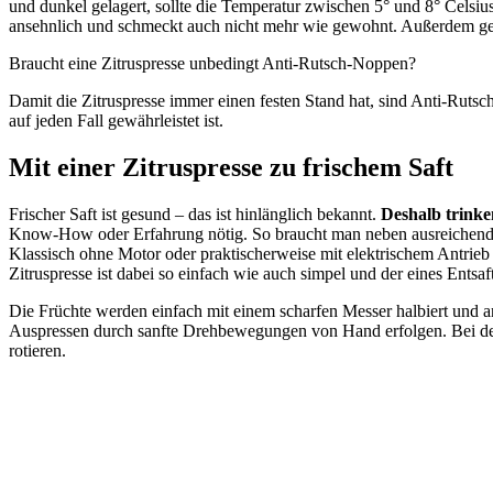
und dunkel gelagert, sollte die Temperatur zwischen 5° und 8° Celsius
ansehnlich und schmeckt auch nicht mehr wie gewohnt. Außerdem geh
Braucht eine Zitruspresse unbedingt Anti-Rutsch-Noppen?
Damit die Zitruspresse immer einen festen Stand hat, sind Anti-Rutsch-
auf jeden Fall gewährleistet ist.
Mit einer Zitruspresse zu frischem Saft
Frischer Saft ist gesund – das ist hinlänglich bekannt.
Deshalb trinke
Know-How oder Erfahrung nötig. So braucht man neben ausreichend rei
Klassisch ohne Motor oder praktischerweise mit elektrischem Antrie
Zitruspresse ist dabei so einfach wie auch simpel und der eines Entsaf
Die Früchte werden einfach mit einem scharfen Messer halbiert und ans
Auspressen durch sanfte Drehbewegungen von Hand erfolgen. Bei der El
rotieren.