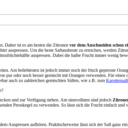
en. Daher ist es am besten die Zitronen
vor dem Anschneiden schon ei
eichter auspressen. Um die beste Saftausbeute zu erreichen, werden Zitr
itrusfrüchtehälfte auspressen. Dabei die halbe Frucht immer wenig beweg
rbeiten. Am beliebtesten ist jedoch immer noch der frisch gepresste Ora
diese pur oder noch besser gemischt mit Orangen verwenden. Für eine
erbar auch zu zahlreichen gemischten Säften, wie z.B. zum
Karottensaft
n?
ecken und zur Verfügung stehen. Am sinnvollsten sind jedoch
Zitrone
assenden Presskegel zu verwenden. So lässt sich die Frucht einfach und v
 dem Auspressen aufhören. Praktischerweise lässt sich der Saft ganz e