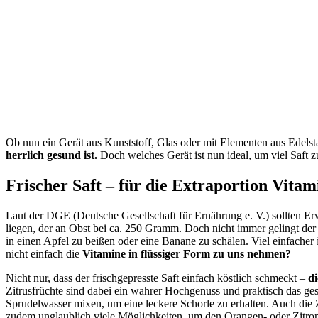
Ob nun ein Gerät aus Kunststoff, Glas oder mit Elementen aus Edelsta
herrlich gesund ist.
Doch welches Gerät ist nun ideal, um viel Saft
Frischer Saft – für die Extraportion Vita
Laut der DGE (Deutsche Gesellschaft für Ernährung e. V.) sollten 
liegen, der an Obst bei ca. 250 Gramm. Doch nicht immer gelingt der 
in einen Apfel zu beißen oder eine Banane zu schälen. Viel einfacher 
nicht einfach die
Vitamine in flüssiger Form zu uns nehmen?
Nicht nur, dass der frischgepresste Saft einfach köstlich schmeckt –
d
Zitrusfrüchte sind dabei ein wahrer Hochgenuss und praktisch das ges
Sprudelwasser mixen, um eine leckere Schorle zu erhalten. Auch die
zudem unglaublich viele Möglichkeiten, um den Orangen- oder Zitro