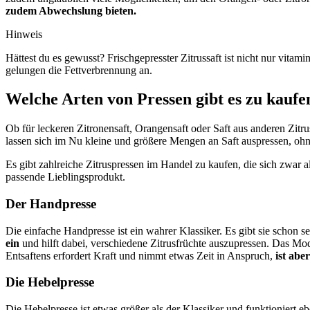
zudem Abwechslung bieten.
Hinweis
Hättest du es gewusst? Frischgepresster Zitrussaft ist nicht nur vit
gelungen die Fettverbrennung an.
Welche Arten von Pressen gibt es zu kaufe
Ob für leckeren Zitronensaft, Orangensaft oder Saft aus anderen Zitrus
lassen sich im Nu kleine und größere Mengen an Saft auspressen, ohn
Es gibt zahlreiche Zitruspressen im Handel zu kaufen, die sich zwar 
passende Lieblingsprodukt.
Der Handpresse
Die einfache Handpresse ist ein wahrer Klassiker. Es gibt sie schon s
ein
und hilft dabei, verschiedene Zitrusfrüchte auszupressen. Das Mode
Entsaftens erfordert Kraft und nimmt etwas Zeit in Anspruch,
ist abe
Die Hebelpresse
Die Hebelpresse ist etwas größer als der Klassiker und funktioniert eb