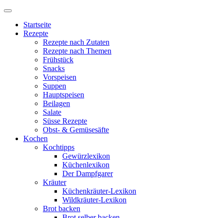
Startseite
Rezepte
Rezepte nach Zutaten
Rezepte nach Themen
Frühstück
Snacks
Vorspeisen
Suppen
Hauptspeisen
Beilagen
Salate
Süsse Rezepte
Obst- & Gemüsesäfte
Kochen
Kochtipps
Gewürzlexikon
Küchenlexikon
Der Dampfgarer
Kräuter
Küchenkräuter-Lexikon
Wildkräuter-Lexikon
Brot backen
Brot selber backen