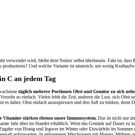
hl verwendet wird, bleibt dem Nutzer selbst überlassen. Fakt ist, dass
 zu produzieren? Und welche Variante ist sinnreich, um wenig Kraftauf
min C an jedem Tag
Erwachsene
täglich mehrere Portionen Obst und Gemüse zu sich neh
Verzehr so einfach. Vielen fehlt die Zeit, anderen die Lust, sich Obst
ist es daher, Obst einfach auszupressen und den Saft zu trinken, denn 
ie Vitamine stärken ebenso unser Immunsystem.
Das ist nicht nur i
amte Jahr über im Handel erhältlich. Wem das Getränk auf Dauer zu lang
 Zugabe von Honig und Ingwer im Winter oder Eiswürfeln im Sommer ma
nensaft aufzuwerten. In gelungenen Mischungen mit Mango, Möhren od