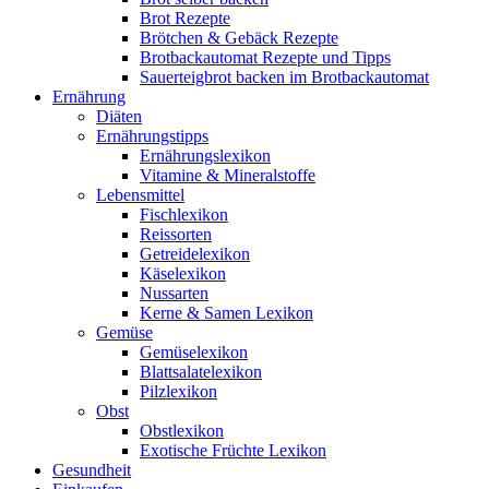
Brot Rezepte
Brötchen & Gebäck Rezepte
Brotbackautomat Rezepte und Tipps
Sauerteigbrot backen im Brotbackautomat
Ernährung
Diäten
Ernährungstipps
Ernährungslexikon
Vitamine & Mineralstoffe
Lebensmittel
Fischlexikon
Reissorten
Getreidelexikon
Käselexikon
Nussarten
Kerne & Samen Lexikon
Gemüse
Gemüselexikon
Blattsalatelexikon
Pilzlexikon
Obst
Obstlexikon
Exotische Früchte Lexikon
Gesundheit