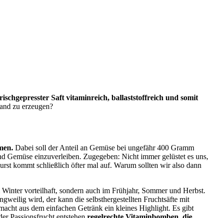
frischgepresster Saft vitaminreich, ballaststoffreich und somit
wand zu erzeugen?
men.
Dabei soll der Anteil an Gemüse bei ungefähr 400 Gramm
 und Gemüse einzuverleiben. Zugegeben: Nicht immer gelüstet es uns,
Durst kommt schließlich öfter mal auf. Warum sollten wir also dann
m Winter vorteilhaft, sondern auch im Frühjahr, Sommer und Herbst.
weilig wird, der kann die selbsthergestellten Fruchtsäfte mit
cht aus dem einfachen Getränk ein kleines Highlight. Es gibt
er Passionsfrucht entstehen
regelrechte Vitaminbomben, die