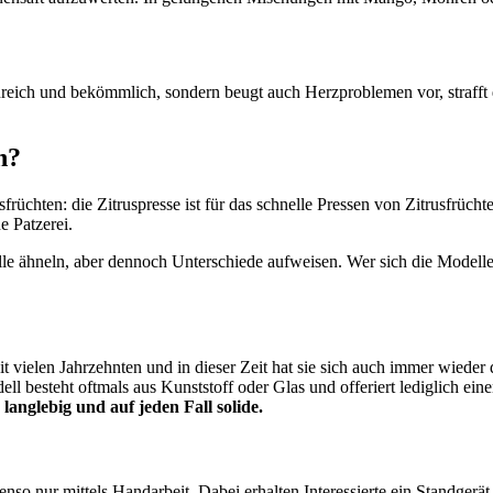
aminreich und bekömmlich, sondern beugt auch Herzproblemen vor, strafft
n?
früchten: die Zitruspresse ist für das schnelle Pressen von Zitrusfrücht
e Patzerei.
alle ähneln, aber dennoch Unterschiede aufweisen. Wer sich die Modelle
eit vielen Jahrzehnten und in dieser Zeit hat sie sich auch immer wiede
ll besteht oftmals aus Kunststoff oder Glas und offeriert lediglich ein
r langlebig und auf jeden Fall solide.
enso nur mittels Handarbeit. Dabei erhalten Interessierte ein Standgerät