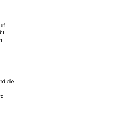
auf
bt
n
nd die
rd