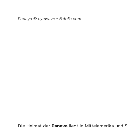
Papaya © eyewave - Fotolia.com
Die Heimat der
Papaya
liegt in Mittelamerika und 