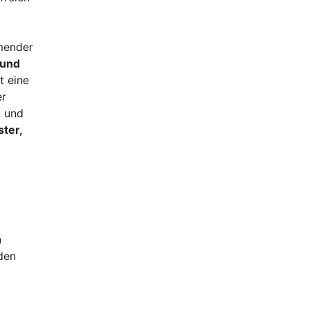
hmender
 und
t eine
er
k und
ter,
n
den