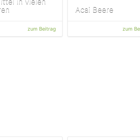
ttel in vielen
ren
Acai Beere
zum Beitrag
zum Be