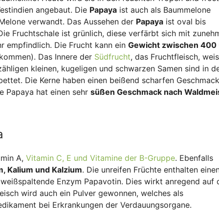
Westindien angebaut. Die
Papaya
ist auch als Baummelone
en Melone verwandt. Das Aussehen der
Papaya
ist oval bis
ie Fruchtschale ist grünlich, diese verfärbt sich mit zune
ehr empfindlich. Die Frucht kann ein
Gewicht zwischen 400
l kommen). Das Innere der
Südfrucht
, das Fruchtfleisch, weis
zähligen kleinen, kugeligen und schwarzen Samen sind in d
gebettet. Die Kerne haben einen beißend scharfen Geschmac
ie Papaya hat einen sehr
süßen Geschmack nach Waldmeis
a
amin A,
Vitamin C, E und Vitamine der B-Gruppe
. Ebenfalls
m, Kalium und Kalzium
. Die unreifen Früchte enthalten eine
 eiweißspaltende Enzym Papavotin. Dies wirkt anregend auf 
eisch wird auch ein Pulver gewonnen, welches als
Medikament bei Erkrankungen der Verdauungsorgane.