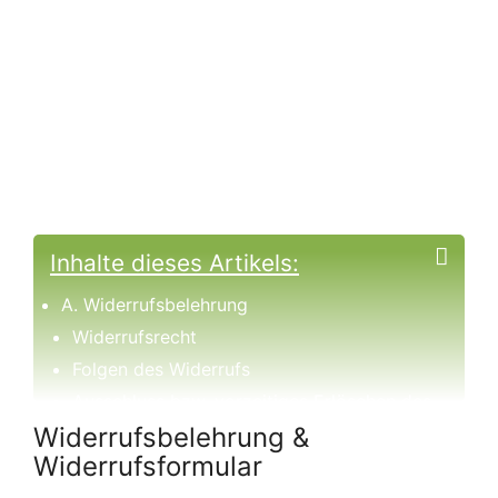
Inhalte dieses Artikels:
A. Widerrufsbelehrung
Widerrufsrecht
Folgen des Widerrufs
Ausschluss bzw. vorzeitiges Erlöschen des
Widerrufsrechts
Widerrufsbelehrung &
Allgemeine Hinweise
Widerrufsformular
B. Widerrufsformular