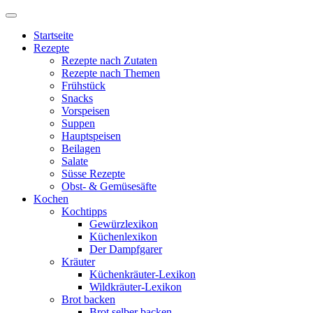
Startseite
Rezepte
Rezepte nach Zutaten
Rezepte nach Themen
Frühstück
Snacks
Vorspeisen
Suppen
Hauptspeisen
Beilagen
Salate
Süsse Rezepte
Obst- & Gemüsesäfte
Kochen
Kochtipps
Gewürzlexikon
Küchenlexikon
Der Dampfgarer
Kräuter
Küchenkräuter-Lexikon
Wildkräuter-Lexikon
Brot backen
Brot selber backen