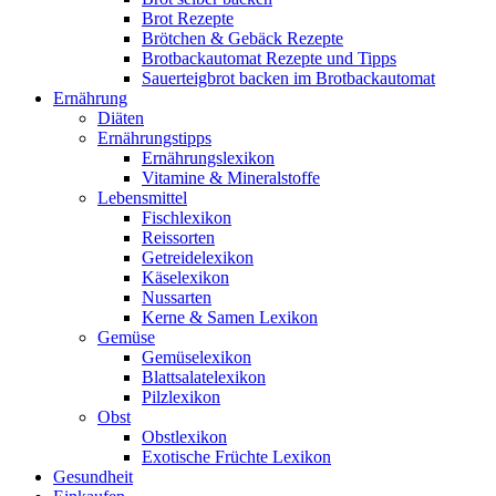
Brot Rezepte
Brötchen & Gebäck Rezepte
Brotbackautomat Rezepte und Tipps
Sauerteigbrot backen im Brotbackautomat
Ernährung
Diäten
Ernährungstipps
Ernährungslexikon
Vitamine & Mineralstoffe
Lebensmittel
Fischlexikon
Reissorten
Getreidelexikon
Käselexikon
Nussarten
Kerne & Samen Lexikon
Gemüse
Gemüselexikon
Blattsalatelexikon
Pilzlexikon
Obst
Obstlexikon
Exotische Früchte Lexikon
Gesundheit