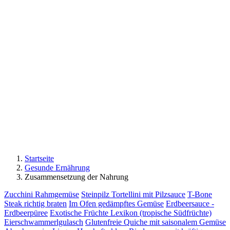
Startseite
Gesunde Ernährung
Zusammensetzung der Nahrung
Zucchini Rahmgemüse
Steinpilz Tortellini mit Pilzsauce
T-Bone
Steak richtig braten
Im Ofen gedämpftes Gemüse
Erdbeersauce -
Erdbeerpüree
Exotische Früchte Lexikon (tropische Südfrüchte)
Eierschwammerlgulasch
Glutenfreie Quiche mit saisonalem Gemüse