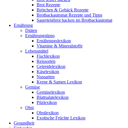
Brot Rezepte
Brötchen & Gebäck Rezepte
Brotbackautomat Rezepte und Tipps
Sauerteigbrot backen im Brotbackautomat
Ernährung
Diäten
Ernährungstipps
Ernährungslexikon
Vitamine & Mineralstoffe
Lebensmittel
Fischlexikon
Reissorten
Getreidelexikon
Käselexikon
Nussarten
Kerne & Samen Lexikon
Gemüse
Gemüselexikon
Blattsalatelexikon
Pilzlexikon
Obst
Obstlexikon
Exotische Früchte Lexikon
Gesundheit