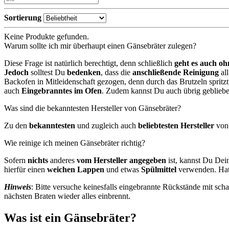
Sortierung
Keine Produkte gefunden.
Warum sollte ich mir überhaupt einen Gänsebräter zulegen?
Diese Frage ist natürlich berechtigt, denn schließlich
geht es auch oh
Jedoch
solltest Du
bedenken
, dass die
anschließende Reinigung
al
Backofen in Mitleidenschaft gezogen, denn durch das Brutzeln spritz
auch
Eingebranntes im Ofen
. Zudem kannst Du auch übrig gebliebe
Was sind die bekanntesten Hersteller von Gänsebräter?
Zu den
bekanntesten
und zugleich auch
beliebtesten Hersteller
von 
Wie reinige ich meinen Gänsebräter richtig?
Sofern
nichts
anderes
vom Hersteller angegeben
ist, kannst Du De
hierfür einen
weichen Lappen
und etwas
Spülmittel
verwenden. Hat 
Hinweis
: Bitte versuche keinesfalls eingebrannte Rückstände mit s
nächsten Braten wieder alles einbrennt.
Was ist ein Gänsebräter?