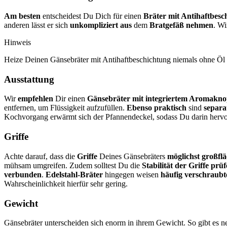
Am besten
entscheidest Du Dich für einen
Bräter mit Antihaftbesc
anderen lässt er sich
unkompliziert aus
dem
Bratgefäß nehmen
. Wi
Hinweis
Heize Deinen Gänsebräter mit Antihaftbeschichtung niemals ohne Öl 
Ausstattung
Wir
empfehlen
Dir einen
Gänsebräter mit integriertem Aromakno
entfernen, um Flüssigkeit aufzufüllen.
Ebenso praktisch
sind
separa
Kochvorgang erwärmt sich der Pfannendeckel, sodass Du darin hervo
Griffe
Achte darauf, dass die
Griffe
Deines Gänsebräters
möglichst großflä
mühsam umgreifen. Zudem solltest Du die
Stabilität der Griffe prü
verbunden
.
Edelstahl-Bräter
hingegen weisen
häufig verschraubt
Wahrscheinlichkeit hierfür sehr gering.
Gewicht
Gänsebräter unterscheiden sich enorm in ihrem Gewicht. So gibt es 