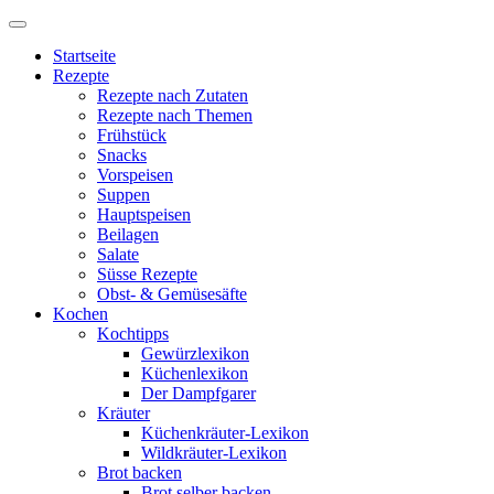
Startseite
Rezepte
Rezepte nach Zutaten
Rezepte nach Themen
Frühstück
Snacks
Vorspeisen
Suppen
Hauptspeisen
Beilagen
Salate
Süsse Rezepte
Obst- & Gemüsesäfte
Kochen
Kochtipps
Gewürzlexikon
Küchenlexikon
Der Dampfgarer
Kräuter
Küchenkräuter-Lexikon
Wildkräuter-Lexikon
Brot backen
Brot selber backen