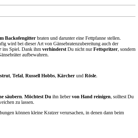
em Backofengitter
braten und darunter eine Fettpfanne stellen.
ufig wird bei dieser Art von Gänsebratenzubereitung auch der
r
ins Spiel. Dank ihm
verhinderst
Du nicht nur
Fettspritzer
, sondern
Gänsebräter aufbewahren.
strut
,
Tefal
,
Russell Hobbs
,
Kärcher
und
Rösle
.
ne säubern
.
Möchtest Du
ihn lieber
von Hand reinigen
, solltest Du
eichen zu lassen.
ibungen können kleine Kratzer verursachen, in denen dann beim