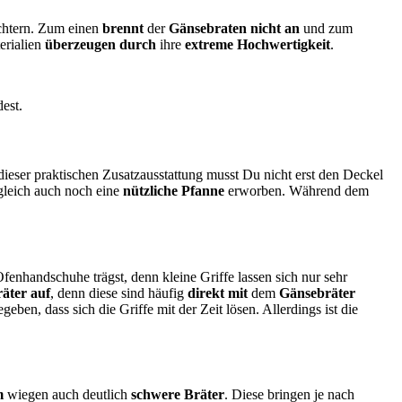
ichtern. Zum einen
brennt
der
Gänsebraten nicht an
und zum
erialien
überzeugen durch
ihre
extreme Hochwertigkeit
.
est.
dieser praktischen Zusatzausstattung musst Du nicht erst den Deckel
ugleich auch noch eine
nützliche Pfanne
erworben. Während dem
enhandschuhe trägst, denn kleine Griffe lassen sich nur sehr
äter auf
, denn diese sind häufig
direkt mit
dem
Gänsebräter
eben, dass sich die Griffe mit der Zeit lösen. Allerdings ist die
m
wiegen auch deutlich
schwere Bräter
. Diese bringen je nach