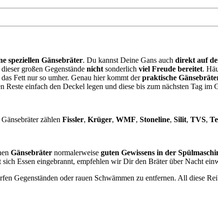
ne speziellen Gänsebräter
. Du kannst Deine Gans auch
direkt auf d
l dieser großen Gegenstände
nicht
sonderlich
viel Freude bereitet
. Hä
t das Fett nur so umher. Genau hier kommt der
praktische Gänsebräte
n Reste einfach den Deckel legen und diese bis zum nächsten Tag im 
Gänsebräter zählen
Fissler
,
Krüger
,
WMF
,
Stoneline
,
Silit
,
TVS
,
Te
inen
Gänsebräter
normalerweise
guten Gewissens in der Spülmaschi
sich Essen eingebrannt, empfehlen wir Dir den Bräter über Nacht einw
charfen Gegenständen oder rauen Schwämmen zu entfernen. All diese Re