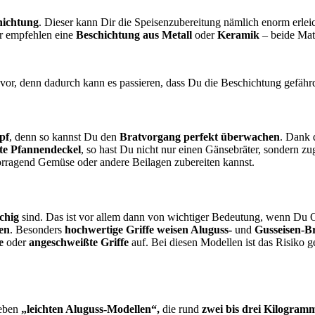
hichtung
. Dieser kann Dir die Speisenzubereitung nämlich enorm erle
r empfehlen eine
Beschichtung aus Metall
oder
Keramik
– beide Mat
vor, denn dadurch kann es passieren, dass Du die Beschichtung gefährd
pf
, denn so kannst Du den
Bratvorgang perfekt überwachen
. Dank 
te Pfannendeckel
, so hast Du nicht nur einen Gänsebräter, sondern z
rragend Gemüse oder andere Beilagen zubereiten kannst.
chig
sind. Das ist vor allem dann von wichtiger Bedeutung, wenn Du Of
fen
. Besonders
hochwertige Griffe weisen Aluguss-
und
Gusseisen-Br
e
oder
angeschweißte Griffe
auf. Bei diesen Modellen ist das Risiko geg
neben
„leichten Aluguss-Modellen“,
die rund
zwei bis drei Kilogram