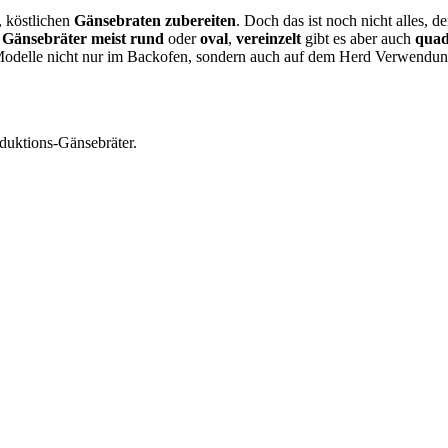
, köstlichen
Gänsebraten zubereiten
. Doch das ist noch nicht alles, 
r
Gänsebräter meist rund
oder
oval
,
vereinzelt
gibt es aber auch
quad
n Modelle nicht nur im Backofen, sondern auch auf dem Herd Verwend
nduktions-Gänsebräter.