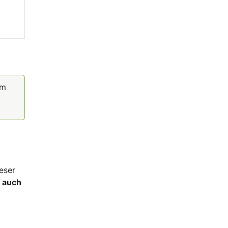
um
eser
s
auch