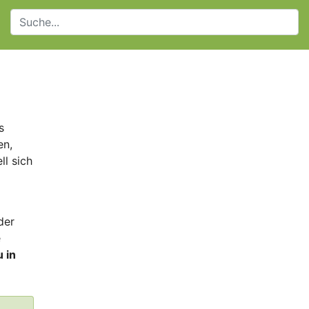
s
en,
ll sich
der
e
u in