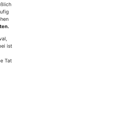
ßlich
ufig
ehen
ten.
val,
ei ist
ie Tat