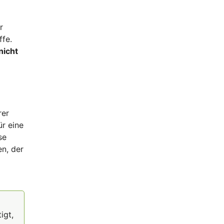
r
ffe.
nicht
rer
r eine
se
en, der
igt,