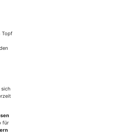
n Topf
 den
 sich
rzeit
ssen
 für
dern