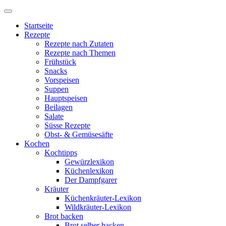
Startseite
Rezepte
Rezepte nach Zutaten
Rezepte nach Themen
Frühstück
Snacks
Vorspeisen
Suppen
Hauptspeisen
Beilagen
Salate
Süsse Rezepte
Obst- & Gemüsesäfte
Kochen
Kochtipps
Gewürzlexikon
Küchenlexikon
Der Dampfgarer
Kräuter
Küchenkräuter-Lexikon
Wildkräuter-Lexikon
Brot backen
Brot selber backen