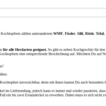
Kochtopfsets zählen unteranderem
WMF
,
Fissler
,
Silit
,
Rösle
,
Tefal
,
en
für alle Herdarten geeignet.
So gibt es neben Kochgeschirr für den
e Kochtopfsets eine entsprechende Beschichtung auf. Möchtest Du auf 
en?
lien:
gem Kochtopfset unverzichtbar, denn mit ihnen kannst Du auch besonde
kel im Lieferumfang, jedoch kann es immer mal wieder passieren, dass 
Fall ein bis zwei Ersatzdeckel zu erwerben. Dabei muss es sich nicht z