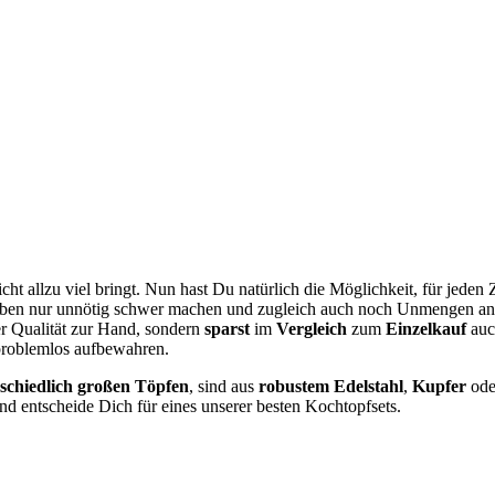
cht allzu viel bringt. Nun hast Du natürlich die Möglichkeit, für jede
Leben nur unnötig schwer machen und zugleich auch noch Unmengen an 
er Qualität zur Hand, sondern
sparst
im
Vergleich
zum
Einzelkauf
auc
problemlos aufbewahren.
schiedlich großen Töpfen
, sind aus
robustem Edelstahl
,
Kupfer
od
nd entscheide Dich für eines unserer besten Kochtopfsets.