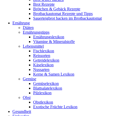
Brot Rezepte
Brötchen & Gebäck Rezepte
Brotbackautomat Rezepte und Tipps
Sauerteigbrot backen im Brotbackautomat
Ernährung
Diäten
Ernährungstipps
Ernährungslexikon
Vitamine & Mineralstoffe
Lebensmittel
Fischlexikon
Reissorten
Getreidelexikon
Käselexikon
Nussarten
Kerne & Samen Lexikon
Gemüse
Gemüselexikon
Blattsalatelexikon
Pilzlexikon
Obst
Obstlexikon
Exotische Früchte Lexikon
Gesundheit