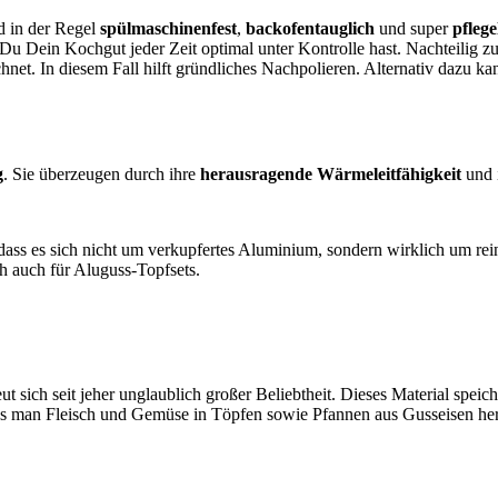
nd in der Regel
spülmaschinenfest
,
backofentauglich
und super
pflege
s Du Dein Kochgut jeder Zeit optimal unter Kontrolle hast. Nachteilig zu
et. In diesem Fall hilft gründliches Nachpolieren. Alternativ dazu ka
g
. Sie überzeugen durch ihre
herausragende Wärmeleitfähigkeit
und 
dass es sich nicht um verkupfertes Aluminium, sondern wirklich um rei
h auch für Aluguss-Topfsets.
ut sich seit jeher unglaublich großer Beliebtheit. Dieses Material speic
, dass man Fleisch und Gemüse in Töpfen sowie Pfannen aus Gusseisen