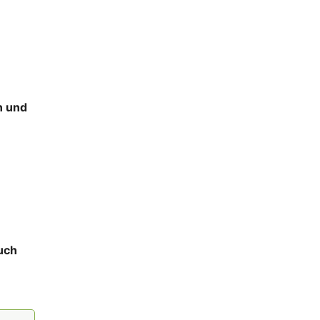
n und
uch