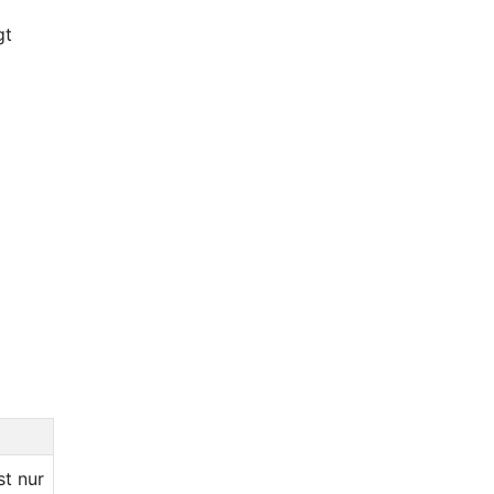
gt
st nur