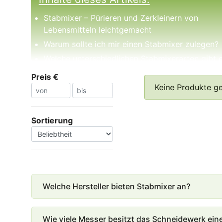
Stabmixer – Pürieren und Zerkleinern von
Lebensmitteln leichtgemacht
Warum sollte ich mir einen Stabmixer zulegen?
Welche unterschiedlichen Stabmixerarten gibt 
Handel zu kaufen?
Preis €
Welche Speisen lassen sich mit einem Stabmixe
Keine Produkte g
herstellen?
Was ist beim Kauf zu beachten?
Sortierung
Material
Welche Hersteller bieten Stabmixer an?
Wie viele Messer besitzt das Schneidewerk ein