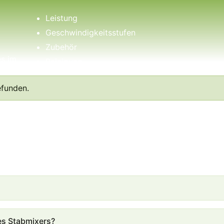
Leistung
Geschwindigkeitsstufen
Zubehör
es im
Reinigung
Welche Unterschiede gibt es im Hinblick auf ein
r
efunden.
Standmixer?
es Stabmixers?