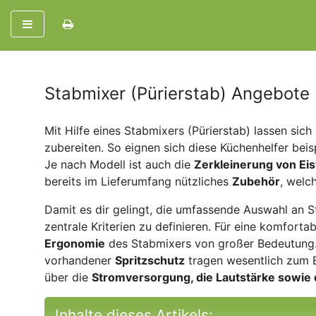
Stabmixer (Pürierstab) Angebote
Mit Hilfe eines Stabmixers (Pürierstab) lassen sic
zubereiten. So eignen sich diese Küchenhelfer beis
Je nach Modell ist auch die
Zerkleinerung von Ei
bereits im Lieferumfang nützliches
Zubehör
, welc
Damit es dir gelingt, die umfassende Auswahl an St
zentrale Kriterien zu definieren. Für eine komforta
Ergonomie
des Stabmixers von großer Bedeutung
vorhandener
Spritzschutz
tragen wesentlich zum E
über die
Stromversorgung, die Lautstärke sowie 
Inhalte dieses Artikels: