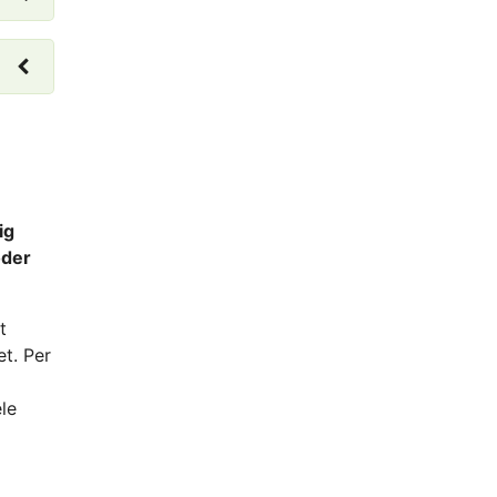
ig
oder
t
t. Per
le