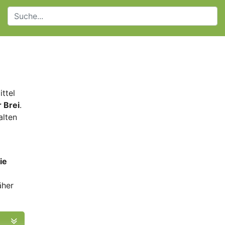
ttel
 Brei
.
alten
ie
äher