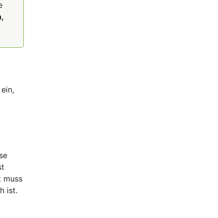
e
,
ein,
se
st
t muss
 ist.