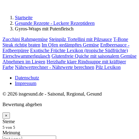
Startseite
Gesunde Rezepte - Leckere Rezeptideen
Gyros-Wraps mit Putenfleisch
Zucchini Rahmgemüse
Steinpilz Tortellini mit Pilzsauce
T-Bone
Steak richtig braten
Im Ofen gedämpftes Gemüse
Erdbeersauce -
Erdbeerpüree
Exotische Früchte Lexikon (tropische Südfrüchte)
Eierschwammerlgulasch
Glutenfreie Quiche mit saisonalem Gemüse
Abnehmen im Liegen
Herzhafte klare Rindssuppe mit kräftiger
Farbe
Nährwertrechner - Nährwerte berechnen
Pilz Lexikon
Datenschutz
Impressum
© 2026 issgesund.de - Saisonal, Regional, Gesund
Bewertung abgeben
×
Sterne
5
von 5
Meinung