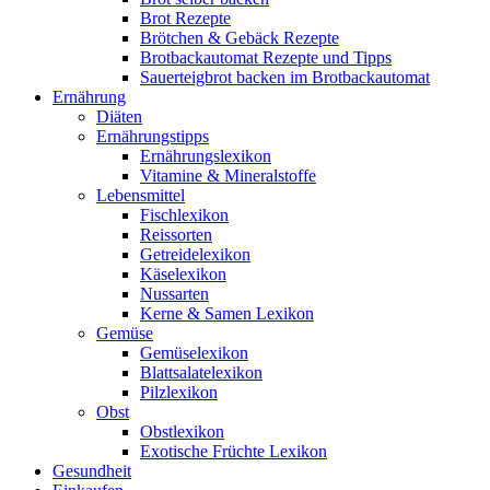
Brot Rezepte
Brötchen & Gebäck Rezepte
Brotbackautomat Rezepte und Tipps
Sauerteigbrot backen im Brotbackautomat
Ernährung
Diäten
Ernährungstipps
Ernährungslexikon
Vitamine & Mineralstoffe
Lebensmittel
Fischlexikon
Reissorten
Getreidelexikon
Käselexikon
Nussarten
Kerne & Samen Lexikon
Gemüse
Gemüselexikon
Blattsalatelexikon
Pilzlexikon
Obst
Obstlexikon
Exotische Früchte Lexikon
Gesundheit