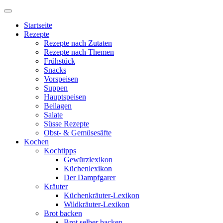
Startseite
Rezepte
Rezepte nach Zutaten
Rezepte nach Themen
Frühstück
Snacks
Vorspeisen
Suppen
Hauptspeisen
Beilagen
Salate
Süsse Rezepte
Obst- & Gemüsesäfte
Kochen
Kochtipps
Gewürzlexikon
Küchenlexikon
Der Dampfgarer
Kräuter
Küchenkräuter-Lexikon
Wildkräuter-Lexikon
Brot backen
Brot selber backen