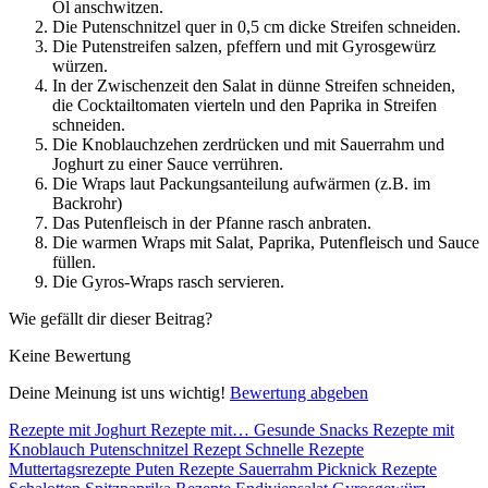
Öl anschwitzen.
Die Putenschnitzel quer in 0,5 cm dicke Streifen schneiden.
Die Putenstreifen salzen, pfeffern und mit Gyrosgewürz
würzen.
In der Zwischenzeit den Salat in dünne Streifen schneiden,
die Cocktailtomaten vierteln und den Paprika in Streifen
schneiden.
Die Knoblauchzehen zerdrücken und mit Sauerrahm und
Joghurt zu einer Sauce verrühren.
Die Wraps laut Packungsanteilung aufwärmen (z.B. im
Backrohr)
Das Putenfleisch in der Pfanne rasch anbraten.
Die warmen Wraps mit Salat, Paprika, Putenfleisch und Sauce
füllen.
Die Gyros-Wraps rasch servieren.
Wie gefällt dir dieser Beitrag?
Keine Bewertung
Deine Meinung ist uns wichtig!
Bewertung abgeben
Rezepte mit Joghurt
Rezepte mit…
Gesunde Snacks
Rezepte mit
Knoblauch
Putenschnitzel Rezept
Schnelle Rezepte
Muttertagsrezepte
Puten Rezepte
Sauerrahm
Picknick Rezepte