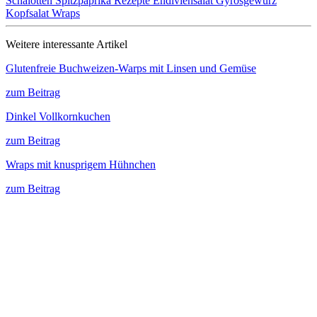
Schalotten
Spitzpaprika Rezepte
Endiviensalat
Gyrosgewürz
Kopfsalat
Wraps
Weitere interessante Artikel
Glutenfreie Buchweizen-Warps mit Linsen und Gemüse
zum Beitrag
Dinkel Vollkornkuchen
zum Beitrag
Wraps mit knusprigem Hühnchen
zum Beitrag