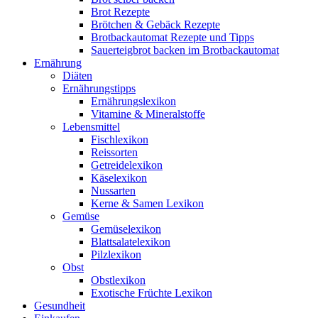
Brot Rezepte
Brötchen & Gebäck Rezepte
Brotbackautomat Rezepte und Tipps
Sauerteigbrot backen im Brotbackautomat
Ernährung
Diäten
Ernährungstipps
Ernährungslexikon
Vitamine & Mineralstoffe
Lebensmittel
Fischlexikon
Reissorten
Getreidelexikon
Käselexikon
Nussarten
Kerne & Samen Lexikon
Gemüse
Gemüselexikon
Blattsalatelexikon
Pilzlexikon
Obst
Obstlexikon
Exotische Früchte Lexikon
Gesundheit