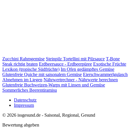
Zucchini Rahmgemüse
Steinpilz Tortellini mit Pilzsauce
T-Bone
Steak richtig braten
Erdbeersauce - Erdbeerpüree
Exotische Früchte
Lexikon (tropische Südfrüchte)
Im Ofen gedämpftes Gemüse
Glutenfreie Quiche mit saisonalem Gemüse
Eierschwammerlgulasch
Abnehmen im Liegen
Nährwertrechner - Nährwerte berechnen
Glutenfreie Buchweizen-Warps mit Linsen und Gemüse
Sommerliches Beerentiramisu
Datenschutz
Impressum
© 2026 issgesund.de - Saisonal, Regional, Gesund
Bewertung abgeben