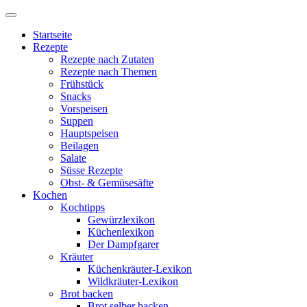
Startseite
Rezepte
Rezepte nach Zutaten
Rezepte nach Themen
Frühstück
Snacks
Vorspeisen
Suppen
Hauptspeisen
Beilagen
Salate
Süsse Rezepte
Obst- & Gemüsesäfte
Kochen
Kochtipps
Gewürzlexikon
Küchenlexikon
Der Dampfgarer
Kräuter
Küchenkräuter-Lexikon
Wildkräuter-Lexikon
Brot backen
Brot selber backen