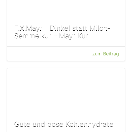
F.X.Mayr - Dinkel statt Milch-
Semmelkur - Mayr Kur
zum Beitrag
Gute und böse Kohlenhydrate