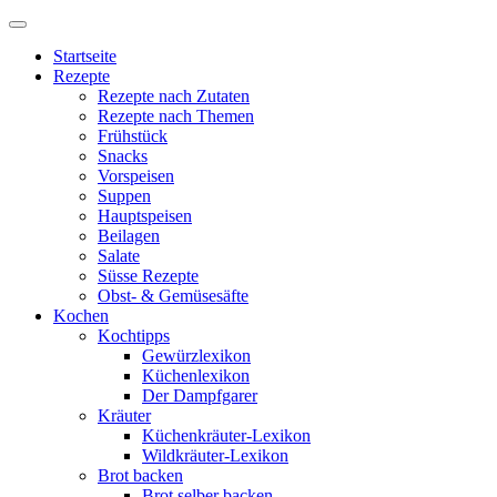
Startseite
Rezepte
Rezepte nach Zutaten
Rezepte nach Themen
Frühstück
Snacks
Vorspeisen
Suppen
Hauptspeisen
Beilagen
Salate
Süsse Rezepte
Obst- & Gemüsesäfte
Kochen
Kochtipps
Gewürzlexikon
Küchenlexikon
Der Dampfgarer
Kräuter
Küchenkräuter-Lexikon
Wildkräuter-Lexikon
Brot backen
Brot selber backen