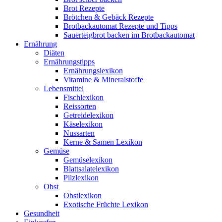
Brot Rezepte
Brötchen & Gebäck Rezepte
Brotbackautomat Rezepte und Tipps
Sauerteigbrot backen im Brotbackautomat
Ernährung
Diäten
Ernährungstipps
Ernährungslexikon
Vitamine & Mineralstoffe
Lebensmittel
Fischlexikon
Reissorten
Getreidelexikon
Käselexikon
Nussarten
Kerne & Samen Lexikon
Gemüse
Gemüselexikon
Blattsalatelexikon
Pilzlexikon
Obst
Obstlexikon
Exotische Früchte Lexikon
Gesundheit