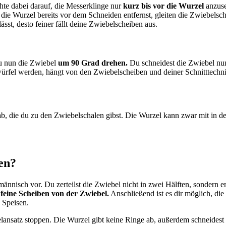
te dabei darauf, die Messerklinge nur
kurz bis vor die Wurzel
anzuse
die Wurzel bereits vor dem Schneiden entfernst, gleiten die Zwiebelsc
ässt, desto feiner fällt deine Zwiebelscheiben aus.
u nun die Zwiebel
um 90 Grad drehen.
Du schneidest die Zwiebel nu
rfel werden, hängt von den Zwiebelscheiben und deiner Schnitttechnik
ab, die du zu den Zwiebelschalen gibst. Die Wurzel kann zwar mit in d
en?
ännisch vor. Du zerteilst die Zwiebel nicht in zwei Hälften, sondern 
r
feine Scheiben von der Zwiebel.
Anschließend ist es dir möglich, di
 Speisen.
satz stoppen. Die Wurzel gibt keine Ringe ab, außerdem schneidest du d