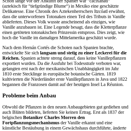
Schon lange vor der Ankunft der Spanier war “cacixanatl“
(aztekisch für “tiefgründige Blume“) in Mexiko eine geschätzte
Delikatesse. Eine Chronik des Aztekenherrschers Itzcóatl erwähnt,
dass die unterworfenen Totonaken einen Teil des Tributs in Vanille
ablieferten. Dieses Volk wusste anscheinend als einziges, wie
Vanille anzubauen ist. Eine Legende besagt, dass die Kletterpflanze
einen getöteten totonakischen Prinzessin entspross. Dies zeigt, wie
hoch die Vanille im damaligen Mittelamerika geschätzt wurde.
Nach dem Hernán Cortés die Schoten nach Spanien brachte,
entwickelte Sie sich
langsam und stetig zu einer Leckerei für die
Reichen.
Spanien achtete streng darauf, dass keine Vanillepflanzen
exportiert wurden. Da die Ausfuhr bei Todesstrafe verboten war,
gelangten erst nach der mexikanischen Unabhängigkeit im Jahr
1810 erste Stecklinge in europäische botanische Gärten. 1819
kultivierten die Niederländer erste Vanillepflanzen in Java und 1822
begannen die Franzosen damit auf der heutigen Insel La Réunion.
Probleme beim Anbau
Obwohl die Pflanzen in den neuen Anbaugebieten gut gediehen und
auch Blüten bildeten, lieferten Sie keinen Ertrag. Erst als 1837 der
belgischen
Botaniker Charles Morren den
Fortpflanzungsmechanismus
der Vanille erkannt und eine
künstliche Bestäubung in einem Gewächshaus durchführte, änderte