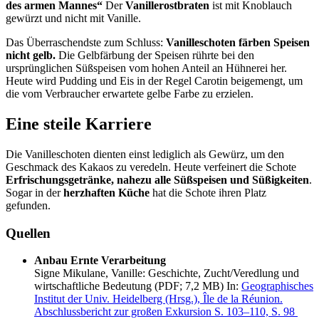
des armen Mannes“
Der
Vanillerostbraten
ist mit Knoblauch
gewürzt und nicht mit Vanille.
Das Überraschendste zum Schluss:
Vanilleschoten färben Speisen
nicht gelb.
Die Gelbfärbung der Speisen rührte bei den
ursprünglichen Süßspeisen vom hohen Anteil an Hühnerei her.
Heute wird Pudding und Eis in der Regel Carotin beigemengt, um
die vom Verbraucher erwartete gelbe Farbe zu erzielen.
Eine steile Karriere
Die Vanilleschoten dienten einst lediglich als Gewürz, um den
Geschmack des Kakaos zu veredeln. Heute verfeinert die Schote
Erfrischungsgetränke, nahezu alle Süßspeisen und Süßigkeiten
.
Sogar in der
herzhaften Küche
hat die Schote ihren Platz
gefunden.
Quellen
Anbau Ernte Verarbeitung
Signe Mikulane, Vanille: Geschichte, Zucht/Veredlung und
wirtschaftliche Bedeutung (PDF; 7,2 MB) In:
Geographisches
Institut der Univ. Heidelberg (Hrsg.), Île de la Réunion.
Abschlussbericht zur großen Exkursion S. 103–110, S. 98