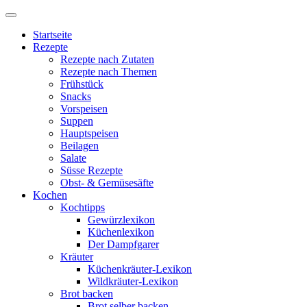
Startseite
Rezepte
Rezepte nach Zutaten
Rezepte nach Themen
Frühstück
Snacks
Vorspeisen
Suppen
Hauptspeisen
Beilagen
Salate
Süsse Rezepte
Obst- & Gemüsesäfte
Kochen
Kochtipps
Gewürzlexikon
Küchenlexikon
Der Dampfgarer
Kräuter
Küchenkräuter-Lexikon
Wildkräuter-Lexikon
Brot backen
Brot selber backen