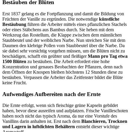
Bestäuben der Blüten
Erst 1837 gelang es die Fortpflanzung und damit die Bildung von
Früchten der Vanille zu ergründen. Die notwendige
künstliche
Bestäubung
führen die Arbeiter mittels eines pflanzlichen Stachels
oder eines Stäbchens aus Bambus durch. Sie heben mit dem
Werkzeug das Rostellum, die Klappe zwischen dem männlichen
Staubbeutel und der weiblichen Narbe. Nun streichen Sie mit dem
Daumen den klebrige Pollen vom Staubbeutel über die Narbe. Da
sie dabei sehr vorsichtig vorgehen müssen, um die Blüten nicht zu
beschädigen, schafft ein geübter und fleißiger
Mann pro Tag etwa
1500 Blüten
zu bestäuben. Die Arbeit erfordert eine hohe
Konzentration und genaues Beobachten der Pflanzen, denn nach
dem Öffnen der Knospen bleiben höchstens 12 Stunden diese zu
bestäuben. Verpassen die Arbeiter das Zeitfenster bildet die Blüte
keine Frucht.
Aufwendiges Aufbereiten nach der Ernte
Die Ernte erfolgt, wenn sich fleischige grüne Kapseln gebildet
haben, bevor diese ausreifen und aufplatzen. Frische Vanilleschoten
haben noch nicht das typisch Aroma, da nur eine Vorstufe des
Vanillins darin anhalten ist. Erst nach dem
Blanchieren, Trocknen
und Lagern in luftdichten Behältern
entsteht dieser wichtige
Aromastoff.