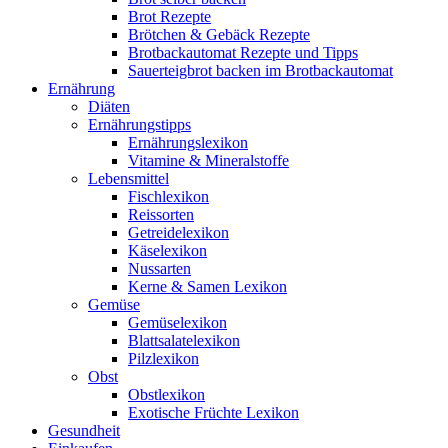
Brot Rezepte
Brötchen & Gebäck Rezepte
Brotbackautomat Rezepte und Tipps
Sauerteigbrot backen im Brotbackautomat
Ernährung
Diäten
Ernährungstipps
Ernährungslexikon
Vitamine & Mineralstoffe
Lebensmittel
Fischlexikon
Reissorten
Getreidelexikon
Käselexikon
Nussarten
Kerne & Samen Lexikon
Gemüse
Gemüselexikon
Blattsalatelexikon
Pilzlexikon
Obst
Obstlexikon
Exotische Früchte Lexikon
Gesundheit