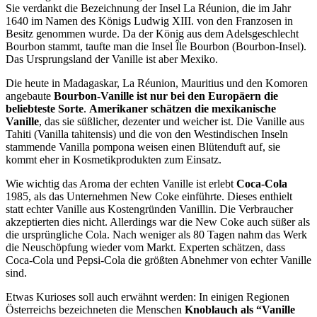
Sie verdankt die Bezeichnung der Insel La Réunion, die im Jahr
1640 im Namen des Königs Ludwig XIII. von den Franzosen in
Besitz genommen wurde. Da der König aus dem Adelsgeschlecht
Bourbon stammt, taufte man die Insel Île Bourbon (Bourbon-Insel).
Das Ursprungsland der Vanille ist aber Mexiko.
Die heute in Madagaskar, La Réunion, Mauritius und den Komoren
angebaute
Bourbon-Vanille ist nur bei den Europäern die
beliebteste Sorte
.
Amerikaner schätzen die mexikanische
Vanille
, das sie süßlicher, dezenter und weicher ist. Die Vanille aus
Tahiti (Vanilla tahitensis) und die von den Westindischen Inseln
stammende Vanilla pompona weisen einen Blütenduft auf, sie
kommt eher in Kosmetikprodukten zum Einsatz.
Wie wichtig das Aroma der echten Vanille ist erlebt
Coca-Cola
1985, als das Unternehmen New Coke einführte. Dieses enthielt
statt echter Vanille aus Kostengründen Vanillin. Die Verbraucher
akzeptierten dies nicht. Allerdings war die New Coke auch süßer als
die ursprüngliche Cola. Nach weniger als 80 Tagen nahm das Werk
die Neuschöpfung wieder vom Markt. Experten schätzen, dass
Coca-Cola und Pepsi-Cola die größten Abnehmer von echter Vanille
sind.
Etwas Kurioses soll auch erwähnt werden: In einigen Regionen
Österreichs bezeichneten die Menschen
Knoblauch als “Vanille