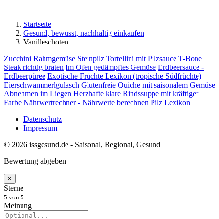
Startseite
Gesund, bewusst, nachhaltig einkaufen
Vanilleschoten
Zucchini Rahmgemüse
Steinpilz Tortellini mit Pilzsauce
T-Bone
Steak richtig braten
Im Ofen gedämpftes Gemüse
Erdbeersauce -
Erdbeerpüree
Exotische Früchte Lexikon (tropische Südfrüchte)
Eierschwammerlgulasch
Glutenfreie Quiche mit saisonalem Gemüse
Abnehmen im Liegen
Herzhafte klare Rindssuppe mit kräftiger
Farbe
Nährwertrechner - Nährwerte berechnen
Pilz Lexikon
Datenschutz
Impressum
© 2026 issgesund.de - Saisonal, Regional, Gesund
Bewertung abgeben
×
Sterne
5
von 5
Meinung