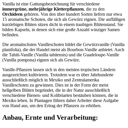
Vanilla ist eine Gattungsbezeichnung für verschiedene
immergrüne, mehrjährige Kletterpflanzen
, die zu den
Orchideen
gehören. Von den über hundert Sorten liefern nur etwa
15 aromatische Schoten, die sich als Gewürz eignen. Die auffälligen
kurzlebigen Blüten sitzen dicht in einem traubigen Blütenstand. Sie
bilden Kapseln, in denen sich eine große Anzahl winziger Samen
befinden.
Die aromatischsten Vanilleschoten bildet die Gewürzvanille (Vanilla
planifolia), die der Handel meist als Bourbon-Vanille anbietet. Auch
die Tahiti-Vanille (Vanilla tahitensis) und die Guadeloupe-Vanille
(Vanilla pompona) eignen sich als Gewürz.
Vanille-Pflanzen lassen sich in den meisten tropischen Ländern
ausgezeichnet kultivieren. Trotzdem war es über Jahrhunderte
ausschließlich möglich in Mexiko und Zentralamerika
Vanilleschoten zu gewinnen. Dies ist in der Form der meist
hellgelben Blüten begründet, die in der Natur ausschließlich
verschiedene Bienen- und Kolibriarten bestäuben können, die in
Mexiko leben. In Plantagen führen daher Arbeiter diese Aufgabe
von Hand aus, um den Ertrag der Pflanzen zu erhöhen.
Anbau, Ernte und Verarbeitung: