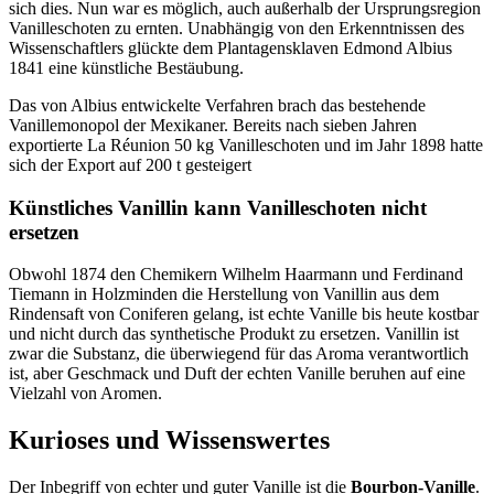
sich dies. Nun war es möglich, auch außerhalb der Ursprungsregion
Vanilleschoten zu ernten. Unabhängig von den Erkenntnissen des
Wissenschaftlers glückte dem Plantagensklaven Edmond Albius
1841 eine künstliche Bestäubung.
Das von Albius entwickelte Verfahren brach das bestehende
Vanillemonopol der Mexikaner. Bereits nach sieben Jahren
exportierte La Réunion 50 kg Vanilleschoten und im Jahr 1898 hatte
sich der Export auf 200 t gesteigert
Künstliches Vanillin kann Vanilleschoten nicht
ersetzen
Obwohl 1874 den Chemikern Wilhelm Haarmann und Ferdinand
Tiemann in Holzminden die Herstellung von Vanillin aus dem
Rindensaft von Coniferen gelang, ist echte Vanille bis heute kostbar
und nicht durch das synthetische Produkt zu ersetzen. Vanillin ist
zwar die Substanz, die überwiegend für das Aroma verantwortlich
ist, aber Geschmack und Duft der echten Vanille beruhen auf eine
Vielzahl von Aromen.
Kurioses und Wissenswertes
Der Inbegriff von echter und guter Vanille ist die
Bourbon-Vanille
.