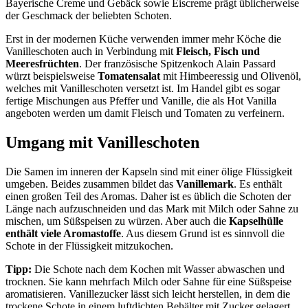
Bayerische Creme und Gebäck sowie Eiscreme prägt üblicherweise
der Geschmack der beliebten Schoten.
Erst in der modernen Küche verwenden immer mehr Köche die
Vanilleschoten auch in Verbindung mit
Fleisch, Fisch und
Meeresfrüchten
. Der französische Spitzenkoch Alain Passard
würzt beispielsweise
Tomatensalat
mit Himbeeressig und Olivenöl,
welches mit Vanilleschoten versetzt ist. Im Handel gibt es sogar
fertige Mischungen aus Pfeffer und Vanille, die als Hot Vanilla
angeboten werden um damit Fleisch und Tomaten zu verfeinern.
Umgang mit Vanilleschoten
Die Samen im inneren der Kapseln sind mit einer ölige Flüssigkeit
umgeben. Beides zusammen bildet das
Vanillemark
. Es enthält
einen großen Teil des Aromas. Daher ist es üblich die Schoten der
Länge nach aufzuschneiden und das Mark mit Milch oder Sahne zu
mischen, um Süßspeisen zu würzen. Aber auch die
Kapselhülle
enthält viele Aromastoffe
. Aus diesem Grund ist es sinnvoll die
Schote in der Flüssigkeit mitzukochen.
Tipp:
Die Schote nach dem Kochen mit Wasser abwaschen und
trocknen. Sie kann mehrfach Milch oder Sahne für eine Süßspeise
aromatisieren. Vanillezucker lässt sich leicht herstellen, in dem die
trockene Schote in einem luftdichten Behälter mit Zucker gelagert