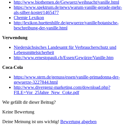
http://www.biothemen.de/Gewuerz/weihnacht/vanille.html
https://www.spektrum.de/news/warum-vanille-gerade-mehr-
als-silber-kostet/1465477
Chemie Lexikon
http://lexikon.huettenhilfe.de/gewuerze/vanille/botanische-
beschreibung-der-vanille.html
Verwendung
Niedersächsisches Landesamt für Verbraucherschutz und
Lebensmittelsicherheit
http://www.ernestopauli.ch/Essen/Gewürze/Vanille.htm
Coca-Cola
https://www.stern.de/genuss/essen/vanille-primadonna-der-
gewuerze-3227844.html
http://www.divergenz-marketing.com/download.php?
FILE=Vor_25Jahre_New_Coke.pdf
Wie gefällt dir dieser Beitrag?
Keine Bewertung
Deine Meinung ist uns wichtig!
Bewertung abgeben