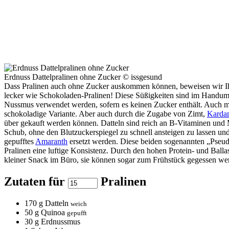
Erdnuss Dattelpralinen ohne Zucker © issgesund
Dass Pralinen auch ohne Zucker auskommen können, beweisen wir I
lecker wie Schokoladen-Pralinen! Diese Süßigkeiten sind im Handumd
Nussmus verwendet werden, sofern es keinen Zucker enthält. Auch mi
schokoladige Variante. Aber auch durch die Zugabe von Zimt,
Kard
über gekauft werden können. Datteln sind reich an B-Vitaminen und Mi
Schub, ohne den Blutzuckerspiegel zu schnell ansteigen zu lassen un
gepufftes
Amaranth
ersetzt werden. Diese beiden sogenannten „Pseudo
Pralinen eine luftige Konsistenz. Durch den hohen Protein- und Ballas
kleiner Snack im Büro, sie können sogar zum Frühstück gegessen we
Zutaten für
Pralinen
170
g Datteln
weich
50
g Quinoa
gepufft
30
g Erdnussmus