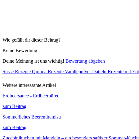
Wie gefällt dir dieser Beitrag?
Keine Bewertung
Deine Meinung ist uns wichtig!
Bewertung abgeben
Süsse Rezepte
Quinoa Rezepte
Vanillepulver
Datteln
Rezepte mit Er
Weitere interessante Artikel
Erdbeersauce - Erdbeerpüree
zum Beitrag
Sommerliches Beerentiramisu
zum Beitrag
Zucchinikuchen mit Mandeln – ein besonders saftiger Sommer-Kuch