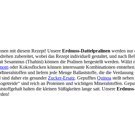
hnen mit diesem Rezept! Unsere
Erdnuss-Dattelpralinen
werden nur d
rehen zubereitet, wobei das Rezept individuell gestaltet, und nach B
t Sesammus (Thahini) können die Pralinen hergestellt werden. Wälzt m
amom
oder Kokosflocken können interessante Kombinationen entstehen! 
neralstoffen und liefern jede Menge Ballaststoffe, die die Verdauung f
d sind daher ein gesunder
Zucker-Ersatz
. Gepufftes
Quinoa
stellt neben
getreide“ sind reich an Proteinen und wichtigen Mineralstoffen. Gepuf
tstoffgehalt halten die kleinen Süßigkeiten lange satt. Unsere
Erdnuss-
rden!