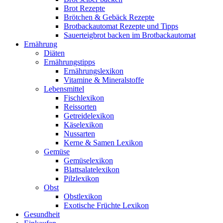
Brot Rezepte
Brötchen & Gebäck Rezepte
Brotbackautomat Rezepte und Tipps
Sauerteigbrot backen im Brotbackautomat
Ernährung
Diäten
Ernährungstipps
Ernährungslexikon
Vitamine & Mineralstoffe
Lebensmittel
Fischlexikon
Reissorten
Getreidelexikon
Käselexikon
Nussarten
Kerne & Samen Lexikon
Gemüse
Gemüselexikon
Blattsalatelexikon
Pilzlexikon
Obst
Obstlexikon
Exotische Früchte Lexikon
Gesundheit