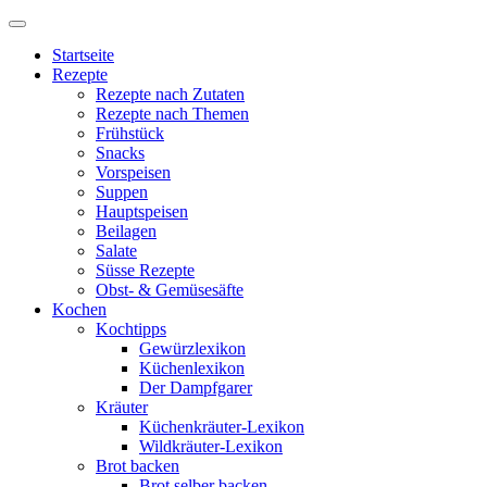
Startseite
Rezepte
Rezepte nach Zutaten
Rezepte nach Themen
Frühstück
Snacks
Vorspeisen
Suppen
Hauptspeisen
Beilagen
Salate
Süsse Rezepte
Obst- & Gemüsesäfte
Kochen
Kochtipps
Gewürzlexikon
Küchenlexikon
Der Dampfgarer
Kräuter
Küchenkräuter-Lexikon
Wildkräuter-Lexikon
Brot backen
Brot selber backen