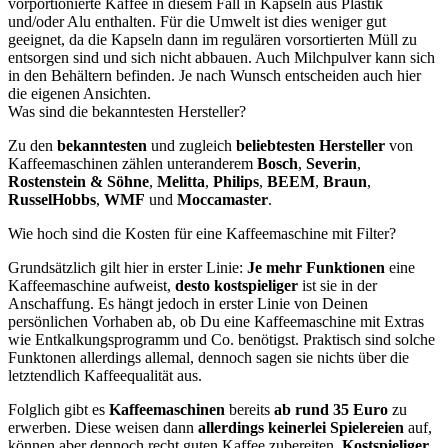
vorportionierte Kaffee in diesem Fall in Kapseln aus Plastik
und/oder Alu enthalten. Für die Umwelt ist dies weniger gut
geeignet, da die Kapseln dann im regulären vorsortierten Müll zu
entsorgen sind und sich nicht abbauen. Auch Milchpulver kann sich
in den Behältern befinden. Je nach Wunsch entscheiden auch hier
die eigenen Ansichten.
Was sind die bekanntesten Hersteller?
Zu den
bekanntesten
und zugleich
beliebtesten Hersteller
von
Kaffeemaschinen zählen unteranderem
Bosch
,
Severin
,
Rostenstein & Söhne
,
Melitta
,
Philips
,
BEEM
,
Braun
,
Russel
Hobbs
,
WMF
und
Moccamaster
.
Wie hoch sind die Kosten für eine Kaffeemaschine mit Filter?
Grundsätzlich gilt hier in erster Linie:
Je mehr Funktionen
eine
Kaffeemaschine aufweist,
desto kostspieliger
ist sie in der
Anschaffung. Es hängt jedoch in erster Linie von Deinen
persönlichen Vorhaben ab, ob Du eine Kaffeemaschine mit Extras
wie Entkalkungsprogramm und Co. benötigst. Praktisch sind solche
Funktonen allerdings allemal, dennoch sagen sie nichts über die
letztendlich Kaffeequalität aus.
Folglich gibt es
Kaffeemaschinen
bereits
ab rund 35 Euro
zu
erwerben. Diese weisen dann
allerdings keinerlei Spielereien
auf,
können aber dennoch recht guten Kaffee zubereiten.
Kostspieliger