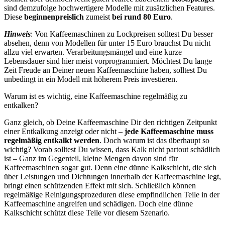
sind demzufolge hochwertigere Modelle mit zusätzlichen Features.
Diese
beginnen
preislich
zumeist
bei rund 80 Euro
.
Hinweis
: Von Kaffeemaschinen zu Lockpreisen solltest Du besser
absehen, denn von Modellen für unter 15 Euro brauchst Du nicht
allzu viel erwarten. Verarbeitungsmängel und eine kurze
Lebensdauer sind hier meist vorprogrammiert. Möchtest Du lange
Zeit Freude an Deiner neuen Kaffeemaschine haben, solltest Du
unbedingt in ein Modell mit höherem Preis investieren.
Warum ist es wichtig, eine Kaffeemaschine regelmäßig zu
entkalken?
Ganz gleich, ob Deine Kaffeemaschine Dir den richtigen Zeitpunkt
einer Entkalkung anzeigt oder nicht –
jede Kaffeemaschine muss
regelmäßig entkalkt werden
. Doch warum ist das überhaupt so
wichtig? Vorab solltest Du wissen, dass Kalk nicht partout schädlich
ist – Ganz im Gegenteil, kleine Mengen davon sind für
Kaffeemaschinen sogar gut. Denn eine dünne Kalkschicht, die sich
über Leistungen und Dichtungen innerhalb der Kaffeemaschine legt,
bringt einen schützenden Effekt mit sich. Schließlich können
regelmäßige Reinigungsprozeduren diese empfindlichen Teile in der
Kaffeemaschine angreifen und schädigen. Doch eine dünne
Kalkschicht schützt diese Teile vor diesem Szenario.