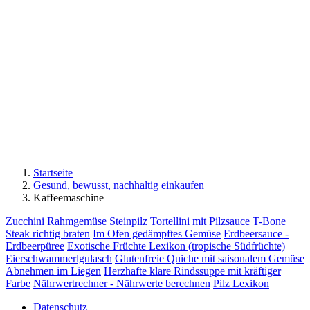
Startseite
Gesund, bewusst, nachhaltig einkaufen
Kaffeemaschine
Zucchini Rahmgemüse
Steinpilz Tortellini mit Pilzsauce
T-Bone
Steak richtig braten
Im Ofen gedämpftes Gemüse
Erdbeersauce -
Erdbeerpüree
Exotische Früchte Lexikon (tropische Südfrüchte)
Eierschwammerlgulasch
Glutenfreie Quiche mit saisonalem Gemüse
Abnehmen im Liegen
Herzhafte klare Rindssuppe mit kräftiger
Farbe
Nährwertrechner - Nährwerte berechnen
Pilz Lexikon
Datenschutz