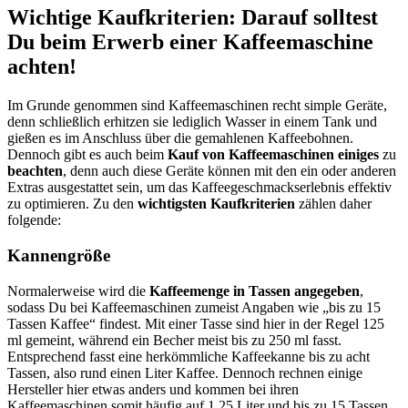
Wichtige Kaufkriterien: Darauf solltest
Du beim Erwerb einer Kaffeemaschine
achten!
Im Grunde genommen sind Kaffeemaschinen recht simple Geräte,
denn schließlich erhitzen sie lediglich Wasser in einem Tank und
gießen es im Anschluss über die gemahlenen Kaffeebohnen.
Dennoch gibt es auch beim
Kauf von Kaffeemaschinen einiges
zu
beachten
, denn auch diese Geräte können mit den ein oder anderen
Extras ausgestattet sein, um das Kaffeegeschmackserlebnis effektiv
zu optimieren. Zu den
wichtigsten Kaufkriterien
zählen daher
folgende:
Kannengröße
Normalerweise wird die
Kaffeemenge in Tassen angegeben
,
sodass Du bei Kaffeemaschinen zumeist Angaben wie „bis zu 15
Tassen Kaffee“ findest. Mit einer Tasse sind hier in der Regel 125
ml gemeint, während ein Becher meist bis zu 250 ml fasst.
Entsprechend fasst eine herkömmliche Kaffeekanne bis zu acht
Tassen, also rund einen Liter Kaffee. Dennoch rechnen einige
Hersteller hier etwas anders und kommen bei ihren
Kaffeemaschinen somit häufig auf 1,25 Liter und bis zu 15 Tassen