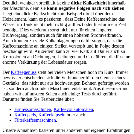
Deutlich weniger vorteilhaft ist eine
dicke Kalkschicht
innerhalb
der Maschine, denn sie
kann negative Folgen nach sich ziehen
.
Liegt eine dicke Kalkschicht zum Beispiel direkt über dem
Heizelement, kann es passieren , dass Deine Kaffeemaschine das
Wasser im Tank nicht mehr richtig aufheizt oder hierfür mehr Zeit
benötigt. Dies wiederum sorgt nicht nur für einen längeren
Brühvorgang, sondern auch für einen höheren Stromverbrauch.
Auch können zu viele Kalkablagerungen dafür sorgen, dass die
Kaffeemaschine an einigen Stellen verstopft und in Folge dessen
beschädigt wird. Außerdem kann zu viel Kalk auf Dauer auch zu
Korrosionen an Dichtungen, Leitungen und Co. führen, die für eine
enorme Verkürzung der Lebensdauer sorgen.
Der
Kaffeegenuss
steht bei vielen Menschen hoch im Kurs. Immer
bewusster entscheiden sich die Verbraucher für den Genuss eines
Getränks, das nicht nur aus hochwertigen Bohnen gefertigt worden
ist, sondern auch soliden Maschinen entstammt. Aus diesem Grund
haben wir auf unseren Seiten auch einige Tests durchgeführt.
Darunter finden Sie Testberichte über:
Espressomaschinen
,
Kaffeevollautomaten
,
Kaffeepads
,
Kaffeekapseln
oder auch
Filterkaffeemaschinen
.
Unsere Annahmen basieren unter anderem auf eigenen Erfahrungen,