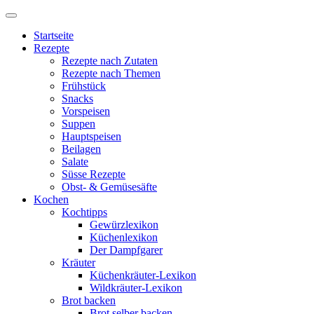
Startseite
Rezepte
Rezepte nach Zutaten
Rezepte nach Themen
Frühstück
Snacks
Vorspeisen
Suppen
Hauptspeisen
Beilagen
Salate
Süsse Rezepte
Obst- & Gemüsesäfte
Kochen
Kochtipps
Gewürzlexikon
Küchenlexikon
Der Dampfgarer
Kräuter
Küchenkräuter-Lexikon
Wildkräuter-Lexikon
Brot backen
Brot selber backen