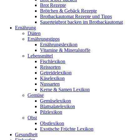
Brot Rezepte
Brötchen & Gebäck Rezepte
Brotbackautomat Rezepte und Tipps
Sauerteigbrot backen im Brotbackautomat
Ernährung
Diäten
Ernährungstipps
Ernährungslexikon
Vitamine & Mineralstoffe
Lebensmittel
Fischlexikon
Reissorten
Getreidelexikon
Käselexikon
Nussarten
Kerne & Samen Lexikon
Gemüse
Gemüselexikon
Blattsalatelexikon
Pilzlexikon
Obst
Obstlexikon
Exotische Früchte Lexikon
Gesundheit