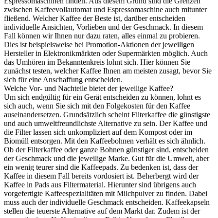
Espressomaschinen finden. Aus diesem Grund sind die Grenzen
zwischen Kaffeevollautomat und Espressomaschine auch mitunter
fließend. Welcher Kaffee der Beste ist, darüber entscheiden
individuelle Ansichten, Vorlieben und der Geschmack. In diesem
Fall können wir Ihnen nur dazu raten, alles einmal zu probieren.
Dies ist beispielsweise bei Promotion-Aktionen der jeweiligen
Hersteller in Elektronikmärkten oder Supermärkten möglich. Auch
das Umhören im Bekanntenkreis lohnt sich. Hier können Sie
zunächst testen, welcher Kaffee Ihnen am meisten zusagt, bevor Sie
sich für eine Anschaffung entscheiden.
Welche Vor- und Nachteile bietet der jeweilige Kaffee?
Um sich endgültig für ein Gerät entscheiden zu können, lohnt es
sich auch, wenn Sie sich mit den Folgekosten für den Kaffee
auseinandersetzen. Grundsätzlich scheint Filterkaffee die günstigste
und auch umweltfreundlichste Alternative zu sein. Der Kaffee und
die Filter lassen sich unkompliziert auf dem Kompost oder im
Biomüll entsorgen. Mit den Kaffeebohnen verhält es sich ähnlich.
Ob der Filterkaffee oder ganze Bohnen günstiger sind, entscheiden
der Geschmack und die jeweilige Marke. Gut für die Umwelt, aber
ein wenig teurer sind die Kaffeepads. Zu bedenken ist, dass der
Kaffee in diesem Fall bereits vordosiert ist. Beherbergt wird der
Kaffee in Pads aus Filtermaterial. Hierunter sind übrigens auch
vorgefertigte Kaffeespezialitäten mit Milchpulver zu finden. Dabei
muss auch der individuelle Geschmack entscheiden. Kaffeekapseln
stellen die teuerste Alternative auf dem Markt dar. Zudem ist der