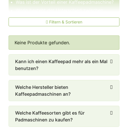
Was ist der Vorteil einer Kaffeepadmaschine?
Worin besteht der Unterschied zwischen
Kaffeepadmaschine und
Filtern & Sortieren
Kaffeekapselmaschine?
Kaffeepadmaschine
Kaffeekapselmaschine
Keine Produkte gefunden.
Was ist beim Kauf zu beachten?
Fassungsvermögen
Kann ich einen Kaffeepad mehr als ein Mal
Tassenumfang
benutzen?
Kaffeepads
Kabellänge
Welche Hersteller bieten
Gadgets
Kaffeepadmaschinen an?
Leistung
Wie ist eine Kaffeepadmaschine zu reinigen?
Welche Kaffeesorten gibt es für
Padmaschinen zu kaufen?