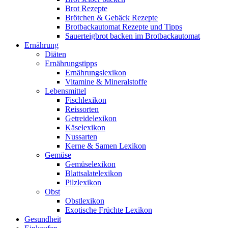
Brot Rezepte
Brötchen & Gebäck Rezepte
Brotbackautomat Rezepte und Tipps
Sauerteigbrot backen im Brotbackautomat
Ernährung
Diäten
Ernährungstipps
Ernährungslexikon
Vitamine & Mineralstoffe
Lebensmittel
Fischlexikon
Reissorten
Getreidelexikon
Käselexikon
Nussarten
Kerne & Samen Lexikon
Gemüse
Gemüselexikon
Blattsalatelexikon
Pilzlexikon
Obst
Obstlexikon
Exotische Früchte Lexikon
Gesundheit