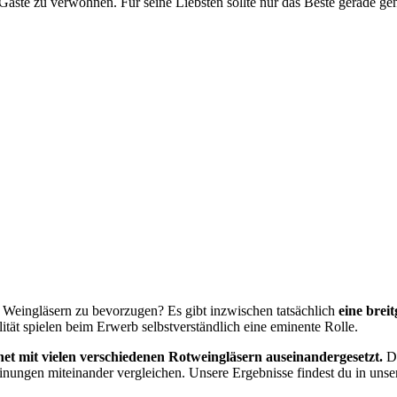
r Gäste zu verwöhnen. Für seine Liebsten sollte nur das Beste gerade g
n Weingläsern zu bevorzugen? Es gibt inzwischen tatsächlich
eine brei
ät spielen beim Erwerb selbstverständlich eine eminente Rolle.
net mit vielen verschiedenen Rotweingläsern auseinandergesetzt.
Da
ungen miteinander vergleichen. Unsere Ergebnisse findest du in uns