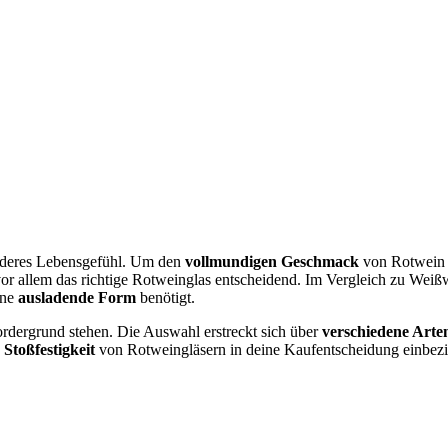
sonderes Lebensgefühl. Um den
vollmundigen Geschmack
von Rotwein e
vor allem das richtige Rotweinglas entscheidend. Im Vergleich zu Wei
ine
ausladende Form
benötigt.
ordergrund stehen. Die Auswahl erstreckt sich über
verschiedene Arte
e
Stoßfestigkeit
von Rotweingläsern in deine Kaufentscheidung einbez