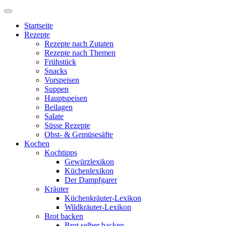
Startseite
Rezepte
Rezepte nach Zutaten
Rezepte nach Themen
Frühstück
Snacks
Vorspeisen
Suppen
Hauptspeisen
Beilagen
Salate
Süsse Rezepte
Obst- & Gemüsesäfte
Kochen
Kochtipps
Gewürzlexikon
Küchenlexikon
Der Dampfgarer
Kräuter
Küchenkräuter-Lexikon
Wildkräuter-Lexikon
Brot backen
Brot selber backen