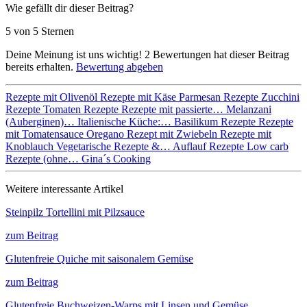
Wie gefällt dir dieser Beitrag?
5 von 5 Sternen
Deine Meinung ist uns wichtig!
2
Bewertungen hat dieser Beitrag
bereits erhalten.
Bewertung abgeben
Rezepte mit Olivenöl
Rezepte mit Käse
Parmesan Rezepte
Zucchini
Rezepte
Tomaten Rezepte
Rezepte mit passierte…
Melanzani
(Auberginen)…
Italienische Küche:…
Basilikum Rezepte
Rezepte
mit Tomatensauce
Oregano
Rezept mit Zwiebeln
Rezepte mit
Knoblauch
Vegetarische Rezepte &…
Auflauf Rezepte
Low carb
Rezepte (ohne…
Gina´s Cooking
Weitere interessante Artikel
Steinpilz Tortellini mit Pilzsauce
zum Beitrag
Glutenfreie Quiche mit saisonalem Gemüse
zum Beitrag
Glutenfreie Buchweizen-Warps mit Linsen und Gemüse