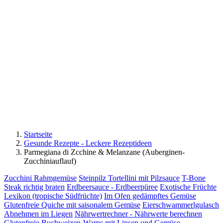
Startseite
Gesunde Rezepte - Leckere Rezeptideen
Parmegiana di Zcchine & Melanzane (Auberginen-
Zucchiniauflauf)
Zucchini Rahmgemüse
Steinpilz Tortellini mit Pilzsauce
T-Bone
Steak richtig braten
Erdbeersauce - Erdbeerpüree
Exotische Früchte
Lexikon (tropische Südfrüchte)
Im Ofen gedämpftes Gemüse
Glutenfreie Quiche mit saisonalem Gemüse
Eierschwammerlgulasch
Abnehmen im Liegen
Nährwertrechner - Nährwerte berechnen
Glutenfreie Buchweizen-Warps mit Linsen und Gemüse