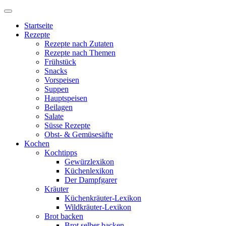
Startseite
Rezepte
Rezepte nach Zutaten
Rezepte nach Themen
Frühstück
Snacks
Vorspeisen
Suppen
Hauptspeisen
Beilagen
Salate
Süsse Rezepte
Obst- & Gemüsesäfte
Kochen
Kochtipps
Gewürzlexikon
Küchenlexikon
Der Dampfgarer
Kräuter
Küchenkräuter-Lexikon
Wildkräuter-Lexikon
Brot backen
Brot selber backen