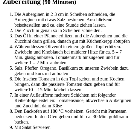
Zubereitung
(90 Minuten)
Die Auberginen in 2-3 cm in Scheiben schneiden, die
Auberginen mit etwas Salz bestreuen. Anschließend
beiseitestellen und ca. eine Stunde ziehen lassen.
Die Zucchini genau so in Scheiben schneiden.
Das Öl in einer Pfanne erhitzen und die Auberginen und die
Zucchini darin grillen, danach gut mit Küchenkrepp abtupfen
Währenddessen Olivenöl in einem großen Topf erhitzen.
Zwiebeln und Knoblauch bei mittlerer Hitze für ca. 5 – 7
Min. glasig anbraten. Tomatenmark hinzugeben und für
weitere 1 – 2 Min. anbraten.
Salz, Pfeffer, Oregano, Basilikum zu unseren Zwiebeln dazu
geben und kurz mit anbraten
Die frischen Tomaten in den Topf geben und zum Kochen
bringen, dann die passierte Tomaten dazu geben und für
weitere10 – 15 Min. köcheln lassen.
In einer Auflaufform mehrere Schichten mit folgender
Reihenfolge erstellen: Tomatensauce, abwechseln Auberginen
und Zucchini, dann Käse
Den Backofen auf 180 °C vorheizen. Gericht mit Parmesan
bedecken. In den Ofen geben und für ca. 30 Min. goldbraun
backen.
Mit Salat Servieren