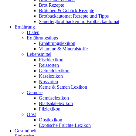
Brot Rezepte
Brötchen & Gebäck Rezepte
Brotbackautomat Rezepte und Tipps
Sauerteigbrot backen im Brotbackautomat
Ernährung
Diäten
Ernährungstipps
Ernährungslexikon
Vitamine & Mineralstoffe
Lebensmittel
Fischlexikon
Reissorten
Getreidelexikon
Käselexikon
Nussarten
Kerne & Samen Lexikon
Gemüse
Gemüselexikon
Blattsalatelexikon
Pilzlexikon
Obst
Obstlexikon
Exotische Früchte Lexikon
Gesundheit