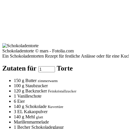
Schokoladentorte © mars - Fotolia.com
Ein Schokoladentorten Rezept für festliche Anlässe oder für eine Kuc
Zutaten für
Torte
150
g Butter
zimmerwarm
100
g Staubzucker
120
g Backzucker
Feinkristallzucker
1
Vanilleschote
6
Eier
140
g Schokolade
Kuvertüre
3
EL Kakaopulver
140
g Mehl
glatt
Marillenmarmelade
1
Becher Schokoladeglasur