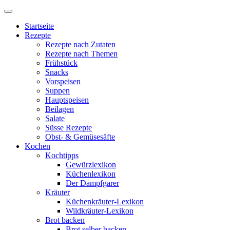
Startseite
Rezepte
Rezepte nach Zutaten
Rezepte nach Themen
Frühstück
Snacks
Vorspeisen
Suppen
Hauptspeisen
Beilagen
Salate
Süsse Rezepte
Obst- & Gemüsesäfte
Kochen
Kochtipps
Gewürzlexikon
Küchenlexikon
Der Dampfgarer
Kräuter
Küchenkräuter-Lexikon
Wildkräuter-Lexikon
Brot backen
Brot selber backen