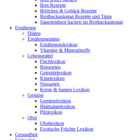
Brot Rezepte
Brötchen & Gebäck Rezepte
Brotbackautomat Rezepte und Tipps
Sauerteigbrot backen im Brotbackautomat
Ernährung
Diäten
Ernährungstipps
Ernährungslexikon
Vitamine & Mineralstoffe
Lebensmittel
Fischlexikon
Reissorten
Getreidelexikon
Käselexikon
Nussarten
Kerne & Samen Lexikon
Gemüse
Gemüselexikon
Blattsalatelexikon
Pilzlexikon
Obst
Obstlexikon
Exotische Früchte Lexikon
Gesundheit