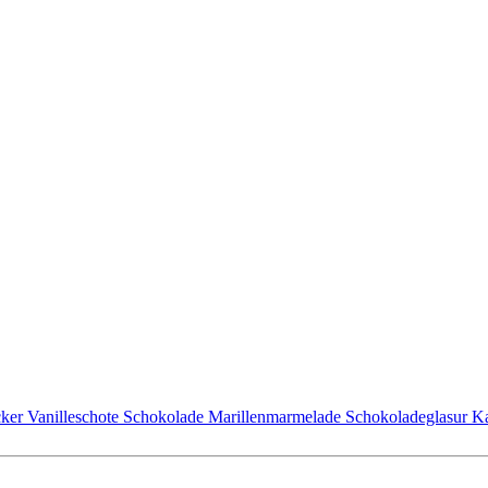
cker
Vanilleschote
Schokolade
Marillenmarmelade
Schokoladeglasur
Ka