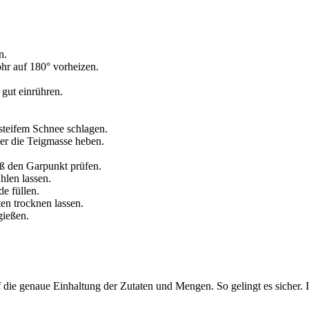
n.
hr auf 180° vorheizen.
 gut einrühren.
steifem Schnee schlagen.
er die Teigmasse heben.
ß den Garpunkt prüfen.
hlen lassen.
e füllen.
en trocknen lassen.
gießen.
 die genaue Einhaltung der Zutaten und Mengen. So gelingt es sicher. 