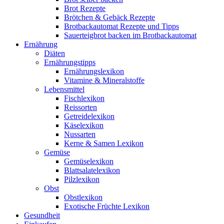
Brot Rezepte
Brötchen & Gebäck Rezepte
Brotbackautomat Rezepte und Tipps
Sauerteigbrot backen im Brotbackautomat
Ernährung
Diäten
Ernährungstipps
Ernährungslexikon
Vitamine & Mineralstoffe
Lebensmittel
Fischlexikon
Reissorten
Getreidelexikon
Käselexikon
Nussarten
Kerne & Samen Lexikon
Gemüse
Gemüselexikon
Blattsalatelexikon
Pilzlexikon
Obst
Obstlexikon
Exotische Früchte Lexikon
Gesundheit