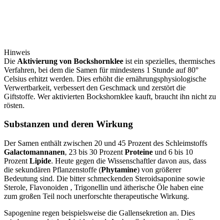
Hinweis
Die
Aktivierung von Bockshornklee
ist ein spezielles, thermisches
Verfahren, bei dem die Samen für mindestens 1 Stunde auf 80°
Celsius erhitzt werden. Dies erhöht die ernährungsphysiologische
Verwertbarkeit, verbessert den Geschmack und zerstört die
Giftstoffe. Wer aktivierten Bockshornklee kauft, braucht ihn nicht zu
rösten.
Substanzen und deren Wirkung
Der Samen enthält zwischen 20 und 45 Prozent des Schleimstoffs
Galactomannanen
, 23 bis 30 Prozent
Proteine
und 6 bis 10
Prozent
Lipide
. Heute gegen die Wissenschaftler davon aus, dass
die sekundären Pflanzenstoffe (
Phytamine
) von größerer
Bedeutung sind. Die bitter schmeckenden Steroidsaponine sowie
Sterole, Flavonoiden , Trigonellin und ätherische Öle haben eine
zum großen Teil noch unerforschte therapeutische Wirkung.
Sapogenine regen beispielsweise die Gallensekretion an. Dies