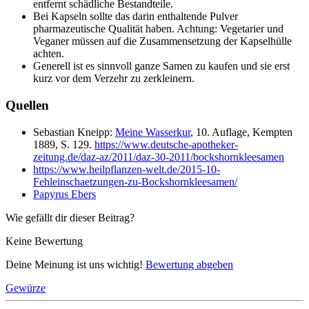
entfernt schädliche Bestandteile.
Bei Kapseln sollte das darin enthaltende Pulver
pharmazeutische Qualität haben. Achtung: Vegetarier und
Veganer müssen auf die Zusammensetzung der Kapselhülle
achten.
Generell ist es sinnvoll ganze Samen zu kaufen und sie erst
kurz vor dem Verzehr zu zerkleinern.
Quellen
Sebastian Kneipp:
Meine Wasserkur
, 10. Auflage, Kempten
1889, S. 129.
https://www.deutsche-apotheker-
zeitung.de/daz-az/2011/daz-30-2011/bockshornkleesamen
https://www.heilpflanzen-welt.de/2015-10-
Fehleinschaetzungen-zu-Bockshornkleesamen/
Papyrus Ebers
Wie gefällt dir dieser Beitrag?
Keine Bewertung
Deine Meinung ist uns wichtig!
Bewertung abgeben
Gewürze