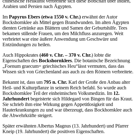
chinesische Heilkunst verbreitete sich diese Botschaft über Indien,
Arabien und Persien nach Ägypten.
Im
Papyrus Ebers (etwa 1550 v. Chr.)
erwähnt der Autor
Bockshornklee als Mittel gegen Brandwunden. Im alten Ägypten
dienten Getränke aus Blättern und Samen der Geburtshilfe. Tees
bekamen stillende Frauen, um den Milchfluss anzuregen. Weit
verbrietet war eine äußere Anwendung um Geschwüre und
Entzündungen zu heilen.
Auch Hippokrates
(460 v. Chr. – 370 v. Chr.
) lobte die
Eigenschaften des
Bockshornklees
. Die botanische Bezeichnung
„Foenum graecum= griechisches Heu“lässt vermuten, dass das
Wissen sich von Griechenland aus auch zu den Römern verbreitete.
Bekannt ist, dass um
795 n. Chr.
Karl der Große den Anbau alter
Heil- und Kulturpflanze in seinem Reich befahl. So wurde auch
Bockshornklee Teil der einheimischen Volksmedizin. Im
12.
Jahrhundert
begeisterte sich Hildegard von Bingen für das Kraut.
Sie schrieb ihm eine Wirkung gegen Appetitlosigkeit und
Hauterkrankungen zu und war überzeugt, dass Bockhornklee auch
die Abwehrkräfte steigert.
Später erwähnten Albertus Magnus (13. Jahrhundert) und Pfarrer
Kneip (19. Jahrhundert) die positiven Eigenschaften.