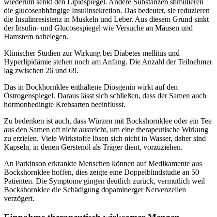
wiederum senkt den Lipidspiegel. Andere Substanzen stimulieren
die glucoseabhängige Insulinsekretion. Das bedeutet, sie reduzieren
die Insulinresistenz in Muskeln und Leber. Aus diesem Grund sinkt
der Insulin- und Glucosespiegel wie Versuche an Mäusen und
Hamstern nahelegen.
Klinischer Studien zur Wirkung bei Diabetes mellitus und
Hyperlipidämie stehen noch am Anfang. Die Anzahl der Teilnehmer
lag zwischen 26 und 69.
Das in Bockhornklee enthaltene Diosgenin wirkt auf den
Östrogenspiegel. Daraus lässt sich schließen, dass der Samen auch
hormonbedingte Krebsarten beeinflusst.
Zu bedenken ist auch, dass Würzen mit Bockshornklee oder ein Tee
aus den Samen oft nicht ausreicht, um eine therapeutische Wirkung
zu erzielen. Viele Wirkstoffe lösen sich nicht in Wasser, daher sind
Kapseln, in denen Gerstenöl als Träger dient, vorzuziehen.
An Parkinson erkrankte Menschen können auf Medikamente aus
Bockshornklee hoffen, dies zeigte eine Doppelblindstudie an 50
Patienten. Die Symptome gingen deutlich zurück, vermutlich weil
Bockshornklee die Schädigung dopaminerger Nervenzellen
verzögert.