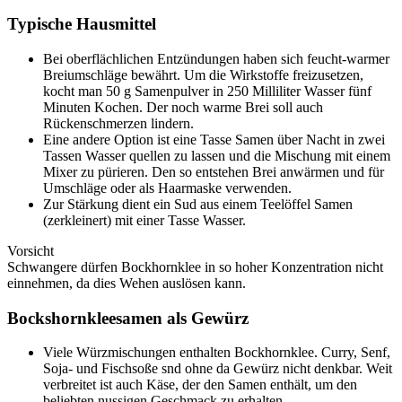
Typische Hausmittel
Bei oberflächlichen Entzündungen haben sich feucht-warmer
Breiumschläge bewährt. Um die Wirkstoffe freizusetzen,
kocht man 50 g Samenpulver in 250 Milliliter Wasser fünf
Minuten Kochen. Der noch warme Brei soll auch
Rückenschmerzen lindern.
Eine andere Option ist eine Tasse Samen über Nacht in zwei
Tassen Wasser quellen zu lassen und die Mischung mit einem
Mixer zu pürieren. Den so entstehen Brei anwärmen und für
Umschläge oder als Haarmaske verwenden.
Zur Stärkung dient ein Sud aus einem Teelöffel Samen
(zerkleinert) mit einer Tasse Wasser.
Vorsicht
Schwangere dürfen Bockhornklee in so hoher Konzentration nicht
einnehmen, da dies Wehen auslösen kann.
Bockshornkleesamen als Gewürz
Viele Würzmischungen enthalten Bockhornklee. Curry, Senf,
Soja- und Fischsoße snd ohne da Gewürz nicht denkbar. Weit
verbreitet ist auch Käse, der den Samen enthält, um den
beliebten nussigen Geschmack zu erhalten.