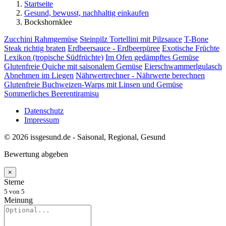
Startseite
Gesund, bewusst, nachhaltig einkaufen
Bockshornklee
Zucchini Rahmgemüse
Steinpilz Tortellini mit Pilzsauce
T-Bone
Steak richtig braten
Erdbeersauce - Erdbeerpüree
Exotische Früchte
Lexikon (tropische Südfrüchte)
Im Ofen gedämpftes Gemüse
Glutenfreie Quiche mit saisonalem Gemüse
Eierschwammerlgulasch
Abnehmen im Liegen
Nährwertrechner - Nährwerte berechnen
Glutenfreie Buchweizen-Warps mit Linsen und Gemüse
Sommerliches Beerentiramisu
Datenschutz
Impressum
© 2026 issgesund.de - Saisonal, Regional, Gesund
Bewertung abgeben
×
Sterne
5
von 5
Meinung