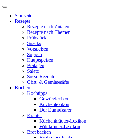
Startseite
Rezepte
Rezepte nach Zutaten
Rezepte nach Themen
Frühstück
Snacks
Vorspeisen
Suppen
Hauptspeisen
Beilagen
Salate
Süsse Rezepte
Obst- & Gemüsesäfte
Kochen
Kochtipps
Gewürzlexikon
Küchenlexikon
Der Dampfgarer
Kräuter
Küchenkräuter-Lexikon
Wildkräuter-Lexikon
Brot backen
Brot selber backen