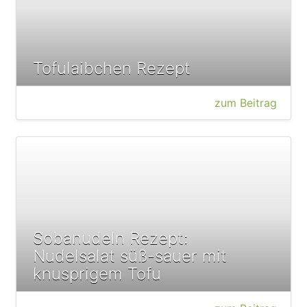
Tofulaibchen Rezept
zum Beitrag
Sobanudeln Rezept:
Nudelsalat süß-sauer mit
knusprigem Tofu