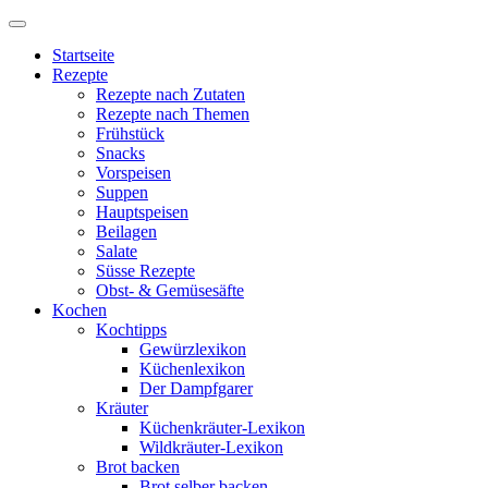
Startseite
Rezepte
Rezepte nach Zutaten
Rezepte nach Themen
Frühstück
Snacks
Vorspeisen
Suppen
Hauptspeisen
Beilagen
Salate
Süsse Rezepte
Obst- & Gemüsesäfte
Kochen
Kochtipps
Gewürzlexikon
Küchenlexikon
Der Dampfgarer
Kräuter
Küchenkräuter-Lexikon
Wildkräuter-Lexikon
Brot backen
Brot selber backen