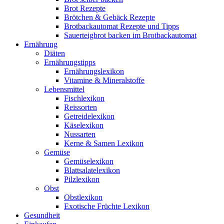
Brot Rezepte
Brötchen & Gebäck Rezepte
Brotbackautomat Rezepte und Tipps
Sauerteigbrot backen im Brotbackautomat
Ernährung
Diäten
Ernährungstipps
Ernährungslexikon
Vitamine & Mineralstoffe
Lebensmittel
Fischlexikon
Reissorten
Getreidelexikon
Käselexikon
Nussarten
Kerne & Samen Lexikon
Gemüse
Gemüselexikon
Blattsalatelexikon
Pilzlexikon
Obst
Obstlexikon
Exotische Früchte Lexikon
Gesundheit