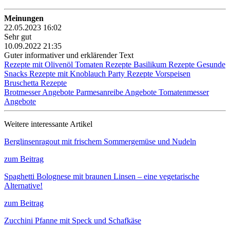
Meinungen
22.05.2023 16:02
Sehr gut
10.09.2022 21:35
Guter informativer und erklärender Text
Rezepte mit Olivenöl
Tomaten Rezepte
Basilikum Rezepte
Gesunde
Snacks
Rezepte mit Knoblauch
Party Rezepte
Vorspeisen
Bruschetta Rezepte
Brotmesser Angebote
Parmesanreibe Angebote
Tomatenmesser
Angebote
Weitere interessante Artikel
Berglinsenragout mit frischem Sommergemüse und Nudeln
zum Beitrag
Spaghetti Bolognese mit braunen Linsen – eine vegetarische
Alternative!
zum Beitrag
Zucchini Pfanne mit Speck und Schafkäse