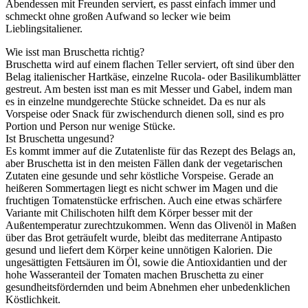
Abendessen mit Freunden serviert, es passt einfach immer und
schmeckt ohne großen Aufwand so lecker wie beim
Lieblingsitaliener.
Wie isst man Bruschetta richtig?
Bruschetta wird auf einem flachen Teller serviert, oft sind über den
Belag italienischer Hartkäse, einzelne Rucola- oder Basilikumblätter
gestreut. Am besten isst man es mit Messer und Gabel, indem man
es in einzelne mundgerechte Stücke schneidet. Da es nur als
Vorspeise oder Snack für zwischendurch dienen soll, sind es pro
Portion und Person nur wenige Stücke.
Ist Bruschetta ungesund?
Es kommt immer auf die Zutatenliste für das Rezept des Belags an,
aber Bruschetta ist in den meisten Fällen dank der vegetarischen
Zutaten eine gesunde und sehr köstliche Vorspeise. Gerade an
heißeren Sommertagen liegt es nicht schwer im Magen und die
fruchtigen Tomatenstücke erfrischen. Auch eine etwas schärfere
Variante mit Chilischoten hilft dem Körper besser mit der
Außentemperatur zurechtzukommen. Wenn das Olivenöl in Maßen
über das Brot geträufelt wurde, bleibt das mediterrane Antipasto
gesund und liefert dem Körper keine unnötigen Kalorien. Die
ungesättigten Fettsäuren im Öl, sowie die Antioxidantien und der
hohe Wasseranteil der Tomaten machen Bruschetta zu einer
gesundheitsfördernden und beim Abnehmen eher unbedenklichen
Köstlichkeit.