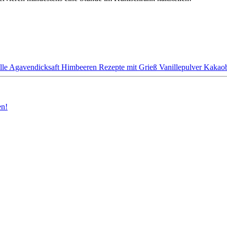
lle
Agavendicksaft
Himbeeren
Rezepte mit Grieß
Vanillepulver
Kakaob
en!