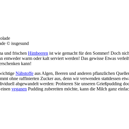
ade © issgesund
ma und frischen
Himbeeren
ist wie gemacht für den Sommer! Doch nicht 
ann entweder warm oder kalt serviert werden! Das gewisse Etwas verle
verschenken kann!
wichtige
Nähstoffe
aus Algen, Beeren und anderen pflanzlichen Quell
mmt ohne raffinierten Zucker aus, denn wir verwenden stattdessen et
dividuell abgewandelt werden: Probieren Sie unseren Grießpudding doc
 einen
veganen
Pudding zubereiten möchte, kann die Milch ganz einfach 