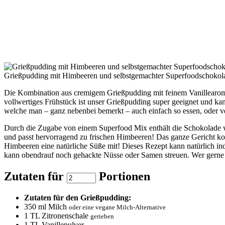
Grießpudding mit Himbeeren und selbstgemachter Superfoodschokol
Die Kombination aus cremigem Grießpudding mit feinem Vanillearo
vollwertiges Frühstück ist unser Grießpudding super geeignet und k
welche man – ganz nebenbei bemerkt – auch einfach so essen, oder 
Durch die Zugabe von einem Superfood Mix enthält die Schokolade 
und passt hervorragend zu frischen Himbeeren! Das ganze Gericht ko
Himbeeren eine natürliche Süße mit! Dieses Rezept kann natürlich in
kann obendrauf noch gehackte Nüsse oder Samen streuen. Wer gerne
Zutaten für
Portionen
Zutaten für den Grießpudding:
350
ml Milch
oder eine vegane Milch-Alternative
1
TL Zitronenschale
gerieben
1
TL Vanillepulver