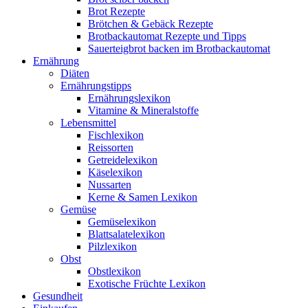
Brot Rezepte
Brötchen & Gebäck Rezepte
Brotbackautomat Rezepte und Tipps
Sauerteigbrot backen im Brotbackautomat
Ernährung
Diäten
Ernährungstipps
Ernährungslexikon
Vitamine & Mineralstoffe
Lebensmittel
Fischlexikon
Reissorten
Getreidelexikon
Käselexikon
Nussarten
Kerne & Samen Lexikon
Gemüse
Gemüselexikon
Blattsalatelexikon
Pilzlexikon
Obst
Obstlexikon
Exotische Früchte Lexikon
Gesundheit