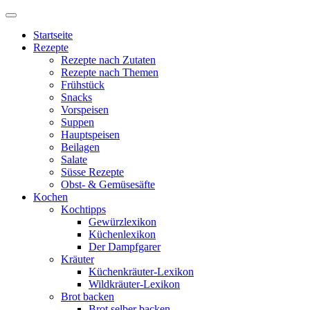
Startseite
Rezepte
Rezepte nach Zutaten
Rezepte nach Themen
Frühstück
Snacks
Vorspeisen
Suppen
Hauptspeisen
Beilagen
Salate
Süsse Rezepte
Obst- & Gemüsesäfte
Kochen
Kochtipps
Gewürzlexikon
Küchenlexikon
Der Dampfgarer
Kräuter
Küchenkräuter-Lexikon
Wildkräuter-Lexikon
Brot backen
Brot selber backen