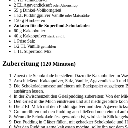
2
EL Agavendicksaft
oder Ahornsirup
55
g Dinkel-Vollkorngrieß
1
EL Puddingpulver Vanille
oder Maisstärke
150
g Himbeeren
Zutaten für die Superfood-Schokolade:
60
g Kakaobutter
40
g Kakaopulver
stark entölt
1
Prise Salz
1/2
TL Vanille
gemahlen
1
TL Superfood-Mix
Zubereitung
(120 Minuten)
Zuerst die Schokolade herstellen: Dazu die Kakaobutter im Wa
Anschließend Kakaopulver, Salz, Vanille, Agavendicksaft und
Die Schokoladenmasse auf einem mit Backpapier ausgelegen Bl
aushärten lassen.
In der Zwischenzeit den Grießpudding zubereiten: Von der Milch
Den Grieß in die Milch einstreuen und auf niedriger Stufe köch
Die 2 EL Milch mit dem Puddingpulver und dem Agavendicksa
Gut umrühren und den Pudding anschließend noch einmal auf nie
Wenn die Schokolade fest geworden ist, wird sie in Stücke geh
Den Pudding in Gläser füllen, mit gehackter Schokolade und H
Wer den Pudding gerne kalt essen möchte, sollte ihn vor dem S