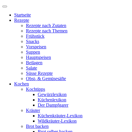
Startseite
Rezepte
Rezepte nach Zutaten
Rezepte nach Themen
Frühstück
Snacks
Vorspeisen
Suppen
Hauptspeisen
Beilagen
Salate
Süsse Rezepte
Obst- & Gemüsesäfte
Kochen
Kochtipps
Gewürzlexikon
Küchenlexikon
Der Dampfgarer
Kräuter
Küchenkräuter-Lexikon
Wildkräuter-Lexikon
Brot backen
Brot selber backen