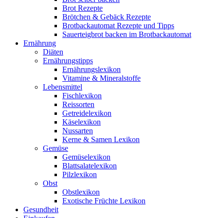
Brot Rezepte
Brötchen & Gebäck Rezepte
Brotbackautomat Rezepte und Tipps
Sauerteigbrot backen im Brotbackautomat
Ernährung
Diäten
Ernährungstipps
Ernährungslexikon
Vitamine & Mineralstoffe
Lebensmittel
Fischlexikon
Reissorten
Getreidelexikon
Käselexikon
Nussarten
Kerne & Samen Lexikon
Gemüse
Gemüselexikon
Blattsalatelexikon
Pilzlexikon
Obst
Obstlexikon
Exotische Früchte Lexikon
Gesundheit